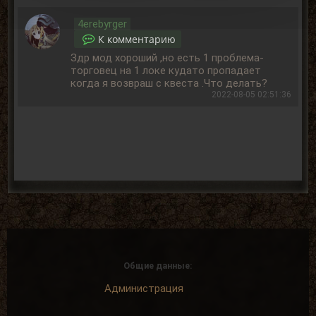
4erebyrger
К комментарию
Здр мод хороший ,но есть 1 проблема-
торговец на 1 локе кудато пропадает
когда я возвраш с квеста .Что делать?
2022-08-05 02:51:36
Общие данные:
Администрация