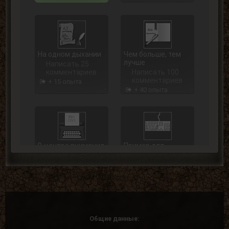
На одном дыхании
Чем больше, тем
лучше
Написать 25
комментариев
Написать 100
комментариев
+ 15 опыта
+ 40 опыта
В центре внимания
Пример для
подражания
Написать 250
комментариев
Написать 500
комментариев
+ 75 опыта
+ 125 опыта
Общие данные: