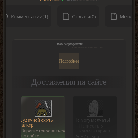
Комментарии(1)
Отзывы(0)
Метки(0
Охота за артефактами
Хочешь больше опыта и валюты?
Подробнее
Достижения на сайте
Ну, удачной охоты,
Не могу молчать!
Сталкер
Написать 5
Зарегистрироваться
комментариев
на сайте
+ 5 опыта