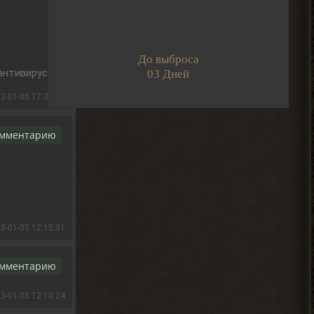
угнали? В солянке
2026-08-05 14:07:27
Djetch
До выброса
, ну так я делаю
> Alehandro
03 Дней
антивирус
2026-08-04 18:16:12
3-01-05 17:35:31
Alehandro
, ну так делай, до
> Djetch
омментарию
определённого момента надо
инфраструктуру на базе налаживать и
всем помогать.
2026-08-04 18:15:24
Djetch
, у меня квест на
> Alehandro
3-01-05 12:15:31
подключение света у
бармена еще
2026-08-04 18:13:23
омментарию
Alehandro
3-01-05 12:10:24
, водила ещё,
> Djetch