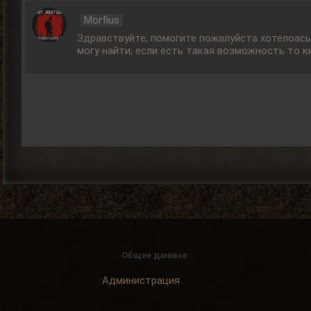
Morfius
Здравствуйте, помогите пожалуйста хотелоась 
могу найти, если есть такая возможность то к
Общие данные:
Администрация