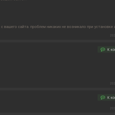
с вашего сайта. проблем никаких не возникало при установке 
202
К к
202
К к
202