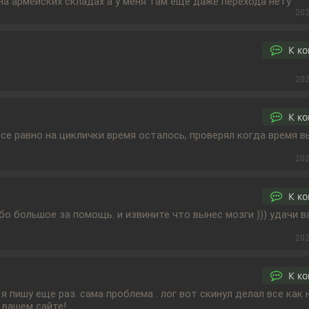
 на армейских складах а у меня там еще даже перехода нету
202
К к
202
К к
 все равно на циклички время осталось, проверял когда время 
202
К к
бо большое за помощь. и извините что вынес мозги ))) удачи в
202
К к
 я пишу еще раз. сама проблема . лог вот скинул делал все как
вашем сайте! .