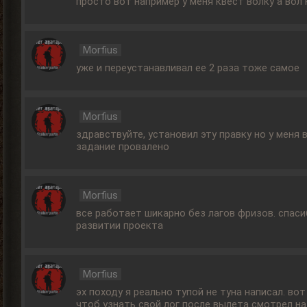
просто вот например у меня квест волку а вол
Morfius
уже и переустанавливал ее 2 раза тоже самое
Morfius
здравствуйте, установил эту правку но у меня
задание провалено
Morfius
все работает шикарно без лагов фризов. спаси
развитии проекта
Morfius
эх походу я реально тупой не туна написал. вот
чтоб узнать свой лог после вылета смотрел на 