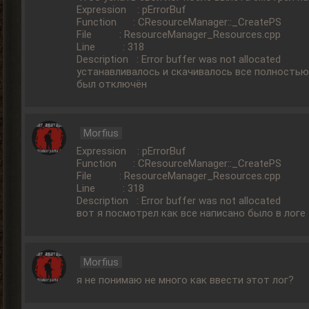
Expression : pErrorBuf
Function : CResourceManager::_CreatePS
File : ResourceManager_Resources.cpp
Line : 318
Description : Error buffer was not allocated
устанавливалось и скачивалось все полностью 
был отключён
Morfius
Expression : pErrorBuf
Function : CResourceManager::_CreatePS
File : ResourceManager_Resources.cpp
Line : 318
Description : Error buffer was not allocated
вот я посмотрел как все написано было в логе
Morfius
я не понимаю не много как ввести этот лог?