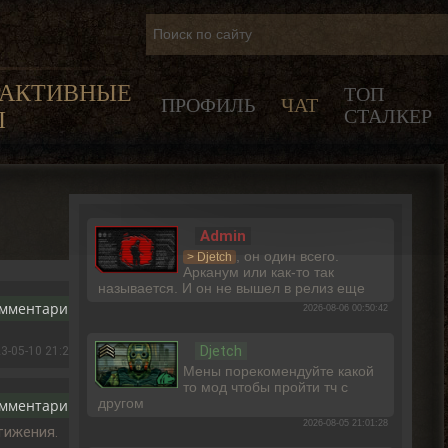
РАКТИВНЫЕ
ТОП
ПРОФИЛЬ
ЧАТ
СТАЛКЕР
Ы
Admin
, он один всего.
> Djetch
Арканум или как-то так
называется. И он не вышел в релиз еще
омментарию
2026-08-06 00:50:42
Djetch
3-05-10 21:22:42
Мены порекомендуйте какой
то мод чтобы пройти тч с
другом
омментарию
2026-08-05 21:01:28
тижения.