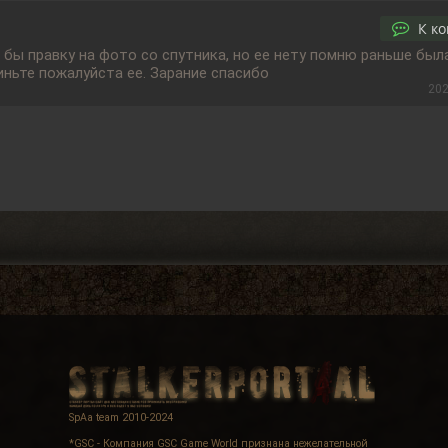
К к
бы правку на фото со спутника, но ее нету помню раньше была
иньте пожалуйста ее. Зарание спасибо
202
SpAa team 2010-2024
*GSC - Компания GSC Game World признана нежелательной