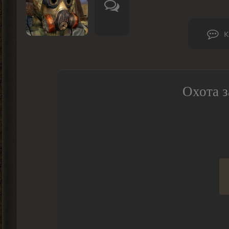
К
Охота з