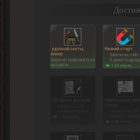
Достиж
Ну, удачной охоты,
Низкий старт
Сталкер
Зайти на сайт
Зарегистрироваться
5 дней подряд
на сайте
+ 20 опыта
На одном дыхании
Чем больше, тем
лучше
Написать 25
комментариев
Написать 100
комментарие
+ 15 опыта
+ 40 опыта