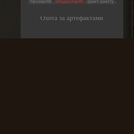
,
,
,
Yaroslav98
Владислав49
qwert qwerty
Охота за артефактами
До выброса
01 Дней
Частые вопросы
Как найти лог вылета в игре СТАЛКЕР ?
В какие моды поиграть?