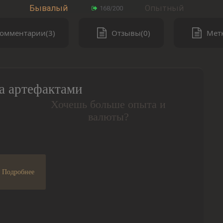
Бывалый
Опытный
168/200
омментарии(3)
Отзывы(0)
Метк
а артефактами
Хочешь больше опыта и
валюты?
Подробнее