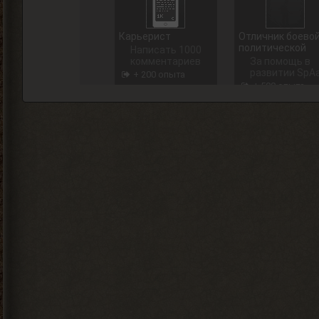
Карьерист
Отличник боевой
политической
Написать 1000
комментариев
За помощь в
развитии SpA
+ 200 опыта
+ 500 опыта
Дневная поул-
Недельная поул-
позиция
позиция
Награждается
Награждаетс
пользователь,
пользователь,
который занял
который заня
1 место в
1 место в
дневном топе
недельном
в разделе
топе в
«Тесты»
разделе