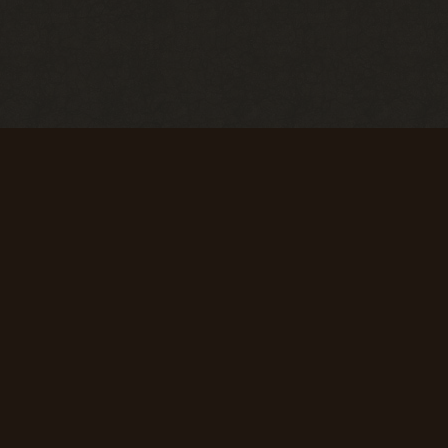
Первые успехи
Коммерсант
Продать 50
Продать 150
сборок
сборок
+ 50 опыта
+ 75 опыта
Первая вылазка
Исследователь
Просмотреть
Просмотреть
1000
10 000
материалов
материалов
сайта
сайта
+ 50 опыта
+ 150 опыта
SpAa team 2010-2024
*GSC - Компания GSC Game World признана нежелательной
организацией в РФ.