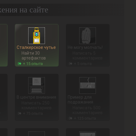
ения на сайте
Сталкерское чутье
Не могу молчать!
Найти 30
Написать 5
артефактов
комментариев
+ 15 опыта
+ 5 опыта
В центре внимания
Пример для
подражания
Написать 250
комментариев
Написать 500
в
комментариев
+ 75 опыта
+ 125 опыта