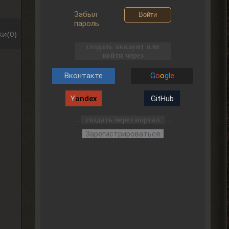
Забыл
Войти
пароль
и(0)
создать аккаунт или
войти через
Вконтакте
G
o
o
g
l
e
Y
andex
GitHub
создать через портал
Зарегистрироваться