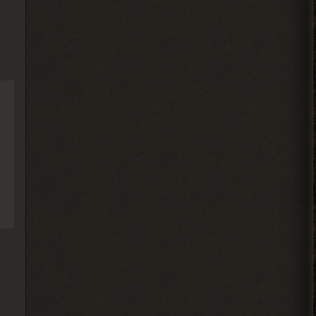
Alehandro
, ну так делай, до
> Djetch
определённого момента надо
инфраструктуру на базе налаживать и
всем помогать.
2026-08-04 18:15:24
Djetch
, у меня квест на
> Alehandro
подключение света у
бармена еще
2026-08-04 18:13:23
Alehandro
, водила ещё,
> Djetch
механика у тя нет пока
скорей всего.
2026-08-04 18:12:06