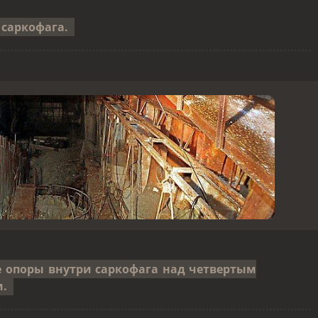
 саркофага.
 опоры внутри саркофага над четвертым
.