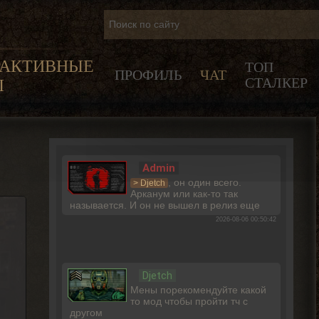
РАКТИВНЫЕ
ТОП
ПРОФИЛЬ
ЧАТ
СТАЛКЕР
Ы
Admin
, он один всего.
> Djetch
Арканум или как-то так
называется. И он не вышел в релиз еще
2026-08-06 00:50:42
Djetch
Мены порекомендуйте какой
то мод чтобы пройти тч с
другом