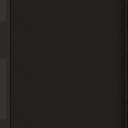
2026-08-04 11:25:37
Ковырялов
, пусть не
> Андрей Frost
торопятся, иначе я вообще
не закончу прохождение этого мода... Х)
2026-08-04 00:46:49
Djetch
, видимо придётся
> Alehandro
идти в х10(
2026-08-04 00:33:03
Alehandro
, у других персов на
> Djetch
базе нету квестов? Если нет,
то сюжет солянки двигай.