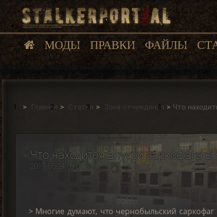
МОДЫ
ПРАВКИ
ФАЙЛЫ
СТ
Главная
Статьи
Зона отчуждения
Что находит
Что находится внутри саркофага в
2019-05-24 09:01:33
> Многие думают, что чернобыльский саркофаг 