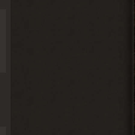
Djetch
, та я уже
> Alehandro
разобрался спасибо
2026-08-04 18:11:56
Alehandro
, Вист, Хакер,
> Djetch
Кулинар, Гоша, медик Леонид
чтоль, кладовщик не помню как его, Лис.
Всех короче тыкай.
2026-08-04 18:08:46
Ковырялов
, здесь, то
> Вадим Копусов
бишь в чате, их вообще никто
не читает, ибо логи засоряют сам чат
своими размерами.
2026-08-04 17:59:50