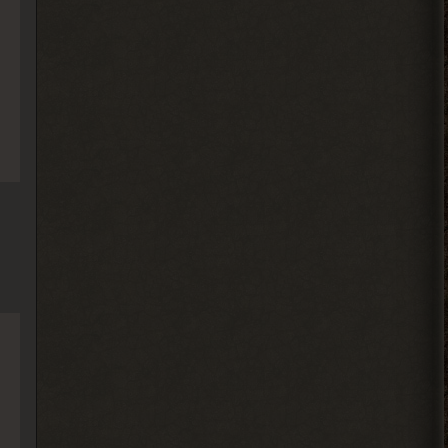
Djetch
, оказывается
> Alehandro
Гоша челнок пришел, но он
на одном месте стоит
2026-08-04 17:59:40
Вадим Копусов
, там не читают
> Ковырялов
это мод на 4 патч но 6 патч
есть
2026-08-04 13:34:02
Ковырялов
, это стоит
> Вадим Копусов
писать в комментариях под
самим модом.
Судя по самому логу, он ругается на
отсутствие звукового файла у Грозы.