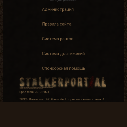
Администрация
Правила сайта
Система рангов
Система достижений
Спонсорская помощь
SpAa team 2010-2024
*GSC - Компания GSC Game World признана нежелательной
организацией в РФ.
Email для связи с администрацией:
spaateam12@gmail.com
Мнение авторов и посетителей сайта может не совпадать с
мнением администрации.
Копирование материалов без обратной ссылки разрешенно.