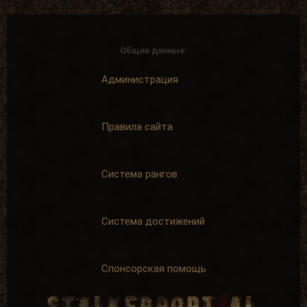
Не могу молчать!
Первая вылазка
Написать 5
Просмотреть
комментариев
1000
материалов
+ 5 опыта
Общие данные:
сайта
+ 50 опыта
Администрация
Правила сайта
Твой путь
Первые успехи
завершается
Продать 50
Зайти на сайт
сборок
Система рангов
15 дней
+ 50 опыта
подряд
+ 50 опыта
Система достижений
Спонсорская помощь
Искатель
На одном дыхании
Найти 100
Написать 25
артефактов
комментариев