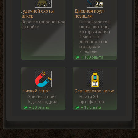
Ну, удачной охоты,
Дневная поул-
Сталкер
позиция
Зарегистрироваться
Награждается
на сайте
пользователь,
который занял
1 место в
дневном топе
в разделе
«Тесты»
+ 100 опыта
Низкий старт
Сталкерское чутье
Зайти на сайт
Найти 30
5 дней подряд
артефактов
+ 20 опыта
+ 15 опыта