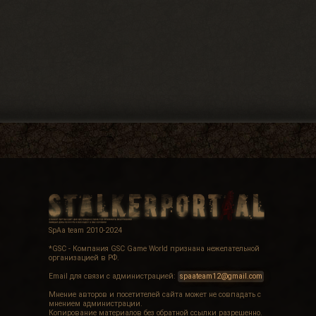
SpAa team 2010-2024
*GSC - Компания GSC Game World признана нежелательной
организацией в РФ.
Email для связи с администрацией:
spaateam12@gmail.com
Мнение авторов и посетителей сайта может не совпадать с
мнением администрации.
Копирование материалов без обратной ссылки разрешенно.