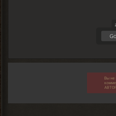
Go
Вы не
комме
АВТО