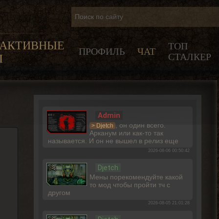
РАКТИВНЫЕ
ТОП
ПРОФИЛЬ
ЧАТ
СТАЛКЕР
Ы
Admin
, он один всего.
> Djetch
Арканум или как-то так
называется. И он не вышел в релиз еще
2026-08-06 00:50:42
Djetch
Мены порекомендуйте какой
то мод чтобы пройти тч с
другом
2026-08-05 21:01:28