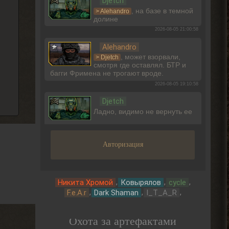
Djetch
, на базе в темной
> Alehandro
долине
2026-08-05 21:00:58
Alehandro
, может взорвали,
> Djetch
смотря где оставлял. БТР и
багги Фримена не трогают вроде.
2026-08-05 19:10:58
Djetch
Ладно, видимо не вернуть ее
2026-08-05 15:46:22
Авторизация
Djetch
-3 часа прогресса, кайффф
2026-08-05 14:08:44
,
,
,
Никита Хромой
Ковырялов
cycle
Djetch
,
,
,
F.e.A.r
Dark Shaman
I_T_A_R
А че делать если машину
угнали? В солянке
Охота за артефактами
2026-08-05 14:07:27