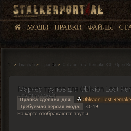
МОДЫ
ПРАВКИ
ФАЙЛЫ
СТ
Главная
Правки
Oblivion Lost Remake 3.0 - Open B
Маркер трупов для Oblivion Lost Re
2025-04-16 17:56:21
Правка сделана для:
Oblivion Lost Remake
Требуемая версия мода:
3.0.19
На карте отображаются трупы