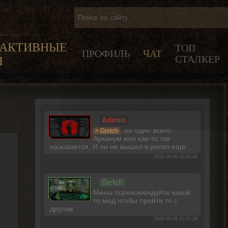
РАКТИВНЫЕ
ТОП
ПРОФИЛЬ
ЧАТ
СТАЛКЕР
Ы
Admin
, он один всего.
> Djetch
Арканум или как-то так
называется. И он не вышел в релиз еще
2026-08-06 00:50:42
Djetch
Мены порекомендуйте какой
то мод чтобы пройти тч с
другом
2026-08-05 21:01:28