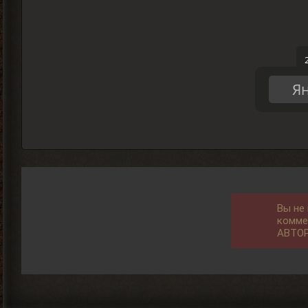
Ян
Вы не
комме
АВТО