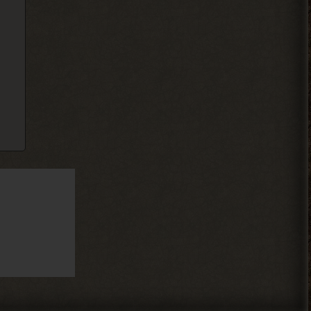
не читает, ибо логи засоряют сам чат
своими размерами.
2026-08-04 17:59:50
Djetch
, оказывается
> Alehandro
Гоша челнок пришел, но он
на одном месте стоит
2026-08-04 17:59:40
Вадим Копусов
, там не читают
> Ковырялов
это мод на 4 патч но 6 патч
есть
2026-08-04 13:34:02
Ковырялов
, это стоит
> Вадим Копусов
писать в комментариях под
самим модом.
Судя по самому логу, он ругается на
отсутствие звукового файла у Грозы.
2026-08-04 11:25:37