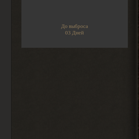
Djetch
А че делать если машину
угнали? В солянке
2026-08-05 14:07:27
До выброса
03 Дней
Djetch
, ну так я делаю
> Alehandro
2026-08-04 18:16:12
Alehandro
, ну так делай, до
> Djetch
определённого момента надо
инфраструктуру на базе налаживать и
всем помогать.
2026-08-04 18:15:24
Djetch
, у меня квест на
> Alehandro
подключение света у
бармена еще
2026-08-04 18:13:23