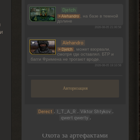
Djetch
, на базе в темной
> Alehandro
долине
и
2026-08-05 21:00:58
ли
Alehandro
, может взорвали,
> Djetch
смотря где оставлял. БТР и
багги Фримена не трогают вроде.
2026-08-05 19:10:58
Djetch
Ладно, видимо не вернуть ее
Авторизация
2026-08-05 15:46:22
,
,
,
Derect
I_T_A_R
Viktor Shtykov
Djetch
,
qwert qwerty
-3 часа прогресса, кайффф
2026-08-05 14:08:44
Охота за артефактами