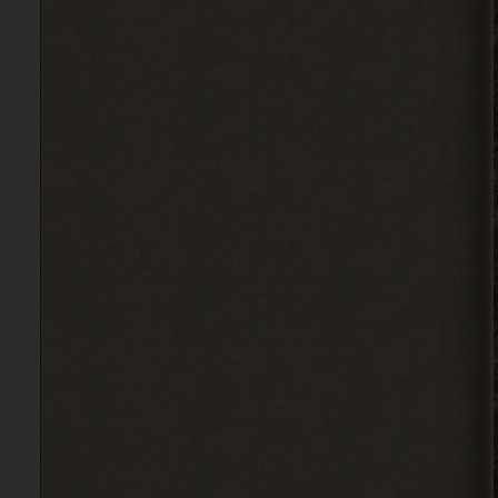
Alehandro
, водила ещё,
> Djetch
механика у тя нет пока
скорей всего.
2026-08-04 18:12:06
Djetch
, та я уже
> Alehandro
разобрался спасибо
2026-08-04 18:11:56
Alehandro
, Вист, Хакер,
> Djetch
Кулинар, Гоша, медик Леонид
чтоль, кладовщик не помню как его, Лис.
Всех короче тыкай.
2026-08-04 18:08:46
Ковырялов
, здесь, то
> Вадим Копусов
бишь в чате, их вообще никто