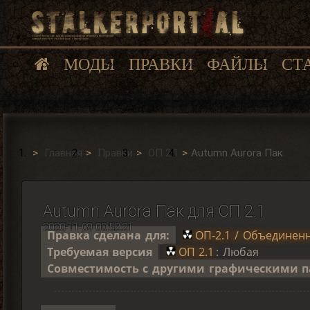
МОДЫ
ПРАВКИ
ФАЙЛЫ
СТ
Главная
Правки
ОП 2.1
Autumn Aurora Пак
Autumn Aurora Пак для ОП 2.1
2020-11-09 00:52:21
Правка сделана для:
ОП-2.1 / Объединенн
Требуемая версия
ОП 2.1
: Любая
Совместимость с другими графическими п