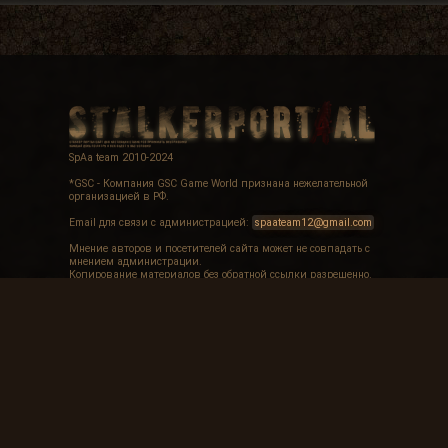
SpAa team 2010-2024
*GSC - Компания GSC Game World признана нежелательной
организацией в РФ.
Email для связи с администрацией:
spaateam12@gmail.com
Мнение авторов и посетителей сайта может не совпадать с
мнением администрации.
Копирование материалов без обратной ссылки разрешенно.
16+