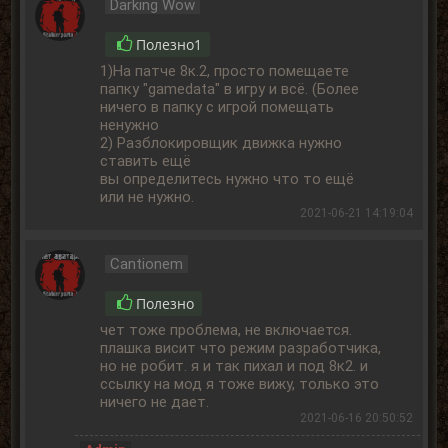
Darking Wow
Полезно
1
1)На патче 8к.2, просто помещаете
папку "gamedata" в игру и всё. (Более
ничего в папку с игрой помещать
ненужно
2) Разблокировщик движка нужно
ставить ещё
вы определитесь нужно что то ещё
или не нужно.
2021-06-21 14:19:04
Cantionem
Полезно
чет тоже проблема, не включается.
плашка висит что режим разработчика,
но не робит. я и так пихал и под 8к2. и
ссылку на мод я тоже вижу, только это
ничего не дает.
2021-06-16 20:50:52