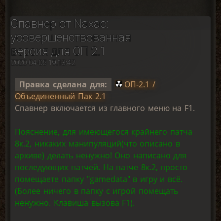
Спавнер от Naxac:
усовершенствованная
версия для ОП 2.1
2020-04-05 19:13:42
Правка сделана для:
ОП-2.1 /
Объединенный Пак 2.1
Спавнер включается из главного меню на F1.
Пояснение, для имеющегося крайнего патча
8к.2, никаких манипуляций(что описано в
архиве) делать ненужно! Оно написано для
последующих патчей. На патче 8к.2, просто
помещаете папку "gamedata" в игру и всё.
(Более ничего в папку с игрой помещать
ненужно. Клавиша вызова F1).