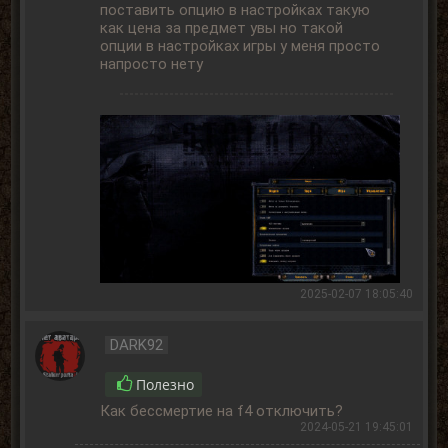
поставить опцию в настройках такую
как цена за предмет увы но такой
опции в настройках игры у меня просто
напросто нету
2025-02-07 18:05:40
DARK92
Полезно
Как бессмертие на f4 отключить?
2024-05-21 19:45:01