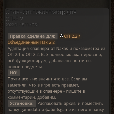
Спавнер+показометр для
ОП-2.2
2022-01-15 11:47:54
Правка сделана для:
ОП 2.2 /
Объединенный Пак 2.2
Адаптация спавнера от Naxas и показометра из
ОП-2.1 к ОП-2.2. Всё полностью адаптировано,
всё функционирует, добавлены почти все
новые предметы.
НО!
Почти все - не значит что все. Если вы
заметили, что в игре есть предмет,
отсутствующий в спавнере - пишите в
комментарии, добавим.
Установка:
Распаковать архив, и поместить
папку gamedata и файл fsgame из него в папку