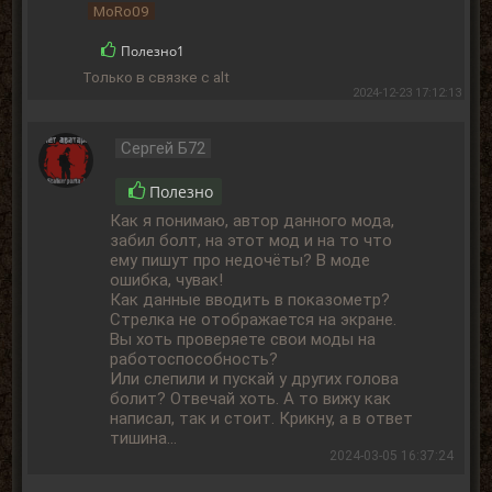
MoRo09
Полезно
1
Только в связке с alt
2024-12-23 17:12:13
Сергей Б72
Полезно
Как я понимаю, автор данного мода,
забил болт, на этот мод и на то что
ему пишут про недочёты? В моде
ошибка, чувак!
Как данные вводить в показометр?
Стрелка не отображается на экране.
Вы хоть проверяете свои моды на
работоспособность?
Или слепили и пускай у других голова
болит? Отвечай хоть. А то вижу как
написал, так и стоит. Крикну, а в ответ
тишина...
2024-03-05 16:37:24