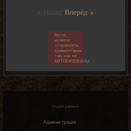
« Назад
Вперёд »
Вы не
можете
отправлять
комментарии
так, как не
АВТОРИЗОВАНЫ
Общие данные:
Администрация