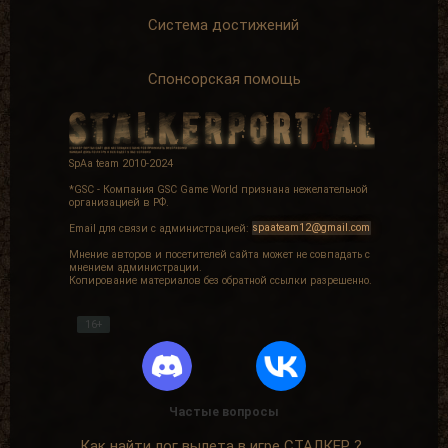
Система достижений
Спонсорская помощь
SpAa team 2010-2024
*GSC - Компания GSC Game World признана нежелательной
организацией в РФ.
Email для связи с администрацией:
spaateam12@gmail.com
Мнение авторов и посетителей сайта может не совпадать с
мнением администрации.
Копирование материалов без обратной ссылки разрешенно.
16+
Частые вопросы
Как найти лог вылета в игре СТАЛКЕР ?