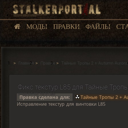
МОДЫ
ПРАВКИ
ФАЙЛЫ
СТ
Главная
Правки
Тайные Тропы 2 + Autumn Aurora
Фикс текстур L85 для Тайные Тропы
2020-04-06 13:51:36
Правка сделана для:
Тайные Тропы 2 + A
Исправление текстур для винтовки L85