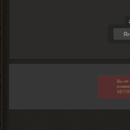
Ян
Вы не
комме
АВТО