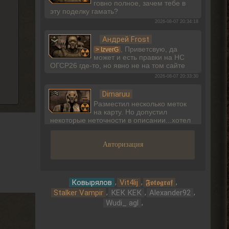
говно полное, зачем тебе в
эту поделку гамать?
2026-08-07 20:34:18
Андрей Frost
, Приветсвую, да
> IzverG
может и есть правки на НС
ОГСР26 где-то, но явно не на том сайте
2026-08-07 20:33:30
Dimaruu
Разместил несколько меток
на карту. Но допустил
некоторые неточности в описании...хотел
бы поправить...но не вижу такого
функционала.
Авторизация
2026-08-07 17:27:24
Dimaruu
Имею ввиду метки
,
,
,
Ковырялов
Vit4lij
𝕱𝖔𝖙𝖔𝖌𝖗𝖆𝖋
,
,
,
Stalker Vampir
КЕК КЕК
Alexander92
2026-08-07 17:26:18
,
Wudi_ agl
Dimaruu
Привет
Подскажите как