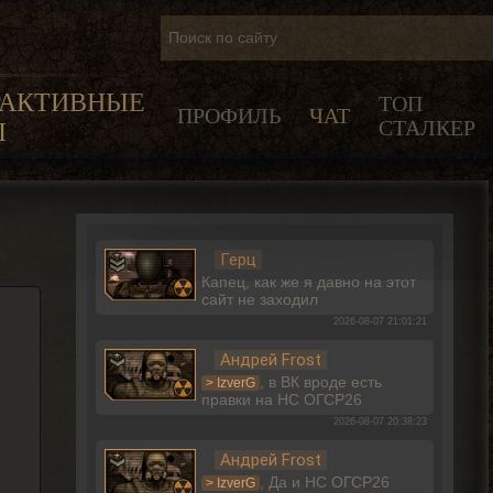
РАКТИВНЫЕ
ТОП
ПРОФИЛЬ
ЧАТ
СТАЛКЕР
Ы
Герц
Капец, как же я давно на этот
сайт не заходил
2026-08-07 21:01:21
Андрей Frost
, в ВК вроде есть
> IzverG
правки на НС ОГСР26
2026-08-07 20:38:23
Андрей Frost
, Да и НС ОГСР26
> IzverG