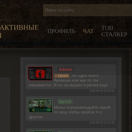
РАКТИВНЫЕ
ТОП
ПРОФИЛЬ
ЧАТ
СТАЛКЕР
Ы
Admin
, он один всего.
> Djetch
Арканум или как-то так
называется. И он не вышел в релиз еще
2026-08-06 00:50:42
Djetch
Мены порекомендуйте какой
то мод чтобы пройти тч с
другом
2026-08-05 21:01:28