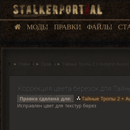
МОДЫ
ПРАВКИ
ФАЙЛЫ
СТ
Главная
Правки
Тайные Тропы 2 + Autumn Aurora
Коррекция цвета берёзок для Тайн
2020-04-06 13:51:36
Правка сделана для:
Тайные Тропы 2 + A
Исправлен цвет для текстур берез