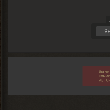
Ян
Вы не
комме
АВТО