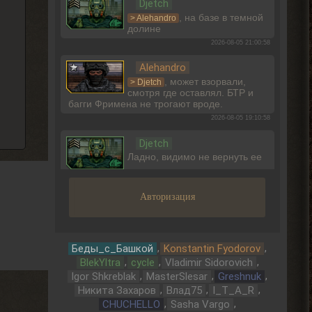
Djetch
, на базе в темной
> Alehandro
долине
2026-08-05 21:00:58
Alehandro
, может взорвали,
> Djetch
смотря где оставлял. БТР и
багги Фримена не трогают вроде.
2026-08-05 19:10:58
Djetch
Ладно, видимо не вернуть ее
2026-08-05 15:46:22
Авторизация
Djetch
-3 часа прогресса, кайффф
2026-08-05 14:08:44
,
,
Беды_с_Башкой
Konstantin Fyodorov
,
,
,
BlekYltra
cycle
Vladimir Sidorovich
Djetch
,
,
,
Igor Shkreblak
MasterSlesar
Greshnuk
А че делать если машину
,
,
,
Никита Захаров
Влад75
I_T_A_R
угнали? В солянке
,
,
CHUCHELLO
Sasha Vargo
2026-08-05 14:07:27