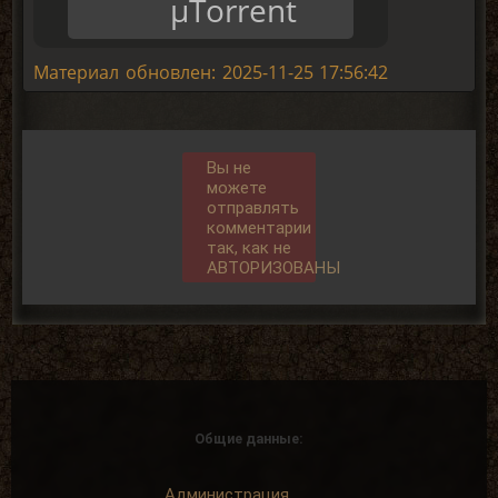
μTorrent
Материал обновлен: 2025-11-25 17:56:42
Вы не
можете
отправлять
комментарии
так, как не
АВТОРИЗОВАНЫ
Общие данные:
Администрация