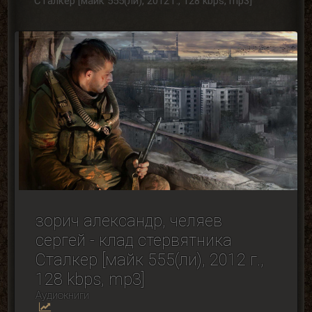
Сталкер [майк 555(ли), 2012 г., 128 kbps, mp3]
зорич александр, челяев
сергей - клад стервятника
Сталкер [майк 555(ли), 2012 г.,
128 kbps, mp3]
Аудиокниги