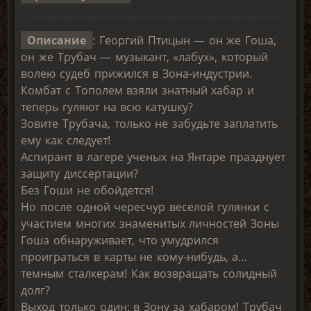
Описание
: Георгий Птицын — он же Гоша,
он же Трубач — музыкант, «лабух», который
волею судеб прижился в Зона-индустрии.
Комбат с Тополем взяли знатный хабар и
теперь гуляют на всю катушку?
Зовите Трубача, только не забудьте заплатить
ему как следует!
Аспирант в лагере ученых на Янтаре празднует
защиту диссертации?
Без Гоши не обойдется!
Но после одной чересчур веселой гулянки с
участием многих знаменитых личностей Зоны
Гоша обнаруживает, что умудрился
проиграться в карты не кому-нибудь, а…
темным сталкерам! Как возвращать солидный
долг?
Выход только один: в Зону за хабаром! Трубач