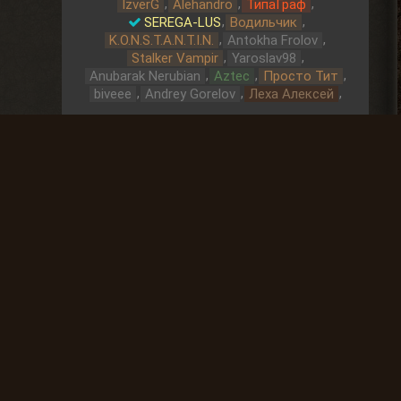
,
,
,
IzverG
Alehandro
ТипаГраф
,
,
SEREGA-LUS
Водильчик
,
,
K.O.N.S.T.A.N.T.I.N.
Antokha Frolov
,
,
Stalker Vampir
Yaroslav98
,
,
,
Anubarak Nerubian
Aztec
Просто Тит
,
,
,
biveee
Andrey Gorelov
Леха Алексей
Охота за артефактами
До выброса
02 Дней