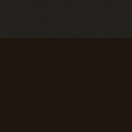
Первые успехи
Коммерсант
Продать 50
Продать 150
сборок
сборок
+ 50 опыта
+ 75 опыта
Первая вылазка
Исследователь
Просмотреть
Просмотреть
1000
10 000
материалов
материалов
сайта
сайта
+ 50 опыта
+ 150 опыта