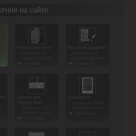
ения на сайте
Не могу молчать!
На одном дыхании
Написать 5
Написать 25
комментариев
комментариев
+ 5 опыта
+ 15 опыта
ния
Пример для
Карьерист
подражания
Написать 1000
в
Написать 500
комментариев
комментариев
+ 200 опыта
+ 125 опыта