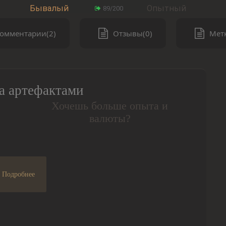
Бывалый
Опытный
89/200
омментарии(2)
Отзывы(0)
Метк
а артефактами
Хочешь больше опыта и
валюты?
Подробнее