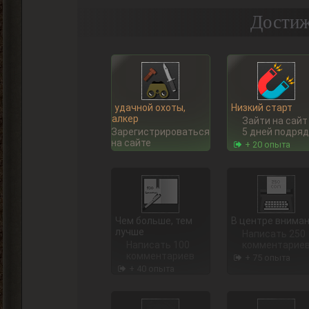
Достиж
Ну, удачной охоты,
Низкий старт
Сталкер
Зайти на сайт
Зарегистрироваться
5 дней подряд
на сайте
+ 20 опыта
Чем больше, тем
В центре внима
лучше
Написать 250
Написать 100
комментарие
комментариев
+ 75 опыта
+ 40 опыта