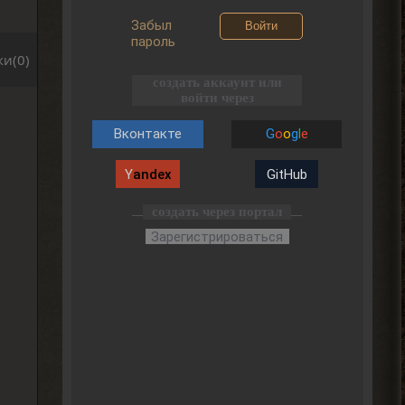
Забыл
Войти
пароль
и(0)
создать аккаунт или
войти через
Вконтакте
G
o
o
g
l
e
Y
andex
GitHub
создать через портал
Зарегистрироваться