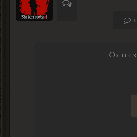
К
Охота з