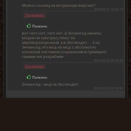
Можно ссылку на актуальную версию?
2024-05-21 15:46:19
Zavtramen
Полезно
вот чего нет, того нет. в Энчансед каналы
модов не смотрел, плюс он
мертворожденный, а в Экстендет..... я хз,
Энчансед это мод на мод с абсолютно
конченой системой сохранений и примерно
такими же разрабами
2024-05-22 09:56:08
Zavtramen
Полезно
Энчансед - мод на Экстендет.
2024-05-22 09:56:46
« Назад
Вперёд »