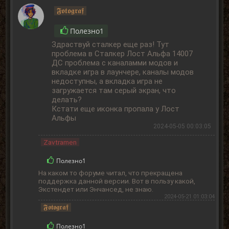
𝕱𝖔𝖙𝖔𝖌𝖗𝖆𝖋
Полезно
1
Здраствуй сталкер еще раз! Тут
проблема в Сталкер Лост Альфа 14007
ДС проблема с каналамми модов и
вкладке игра в лаунчере, каналы модов
недоступны, а вкладка игра не
загружается там серый экран, что
делать?
Кстати еще иконка пропала у Лост
Альфы
2024-05-05 00:03:05
Zavtramen
Полезно
1
На каком то форуме читал, что прекращена
поддержка данной версии. Вот в пользу какой,
Экстендет или Энчансед, не знаю.
2024-05-21 01:03:04
𝕱𝖔𝖙𝖔𝖌𝖗𝖆𝖋
Полезно
1