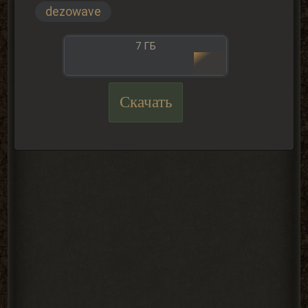
dezowave
7 ГБ
Скачать