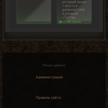
который занял
1 место в
дневном топе
в разделе
«Тесты»
+ 100 опыта
Недельная поул-
Super star
позиция
За первое
Награждается
место в топе
пользователь,
пользователей
который занял
+ 100 опыта
Общие данные:
1 место в
недельном
топе в
Администрация
разделе
«Тесты»
+ 250 опыта
Правила сайта