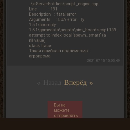
..\xrServerEntities\script_engine.cpp
Line : 191
Description : fatal error
Arguments : LUA error: ...ly
1.5.1/anomaly-
1.5.1\gamedata\scripts\sim_board.script:139:
attempt to index local 'spawn_smart' (a
nil value)
stack trace:
Такая ошибка в подземельях
агропрома
2021-07-15 15:05:49
« Назад
Вперёд »
Вы не
можете
отправлять
комментарии
так, как не