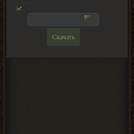
Сhernobyl
Скачать