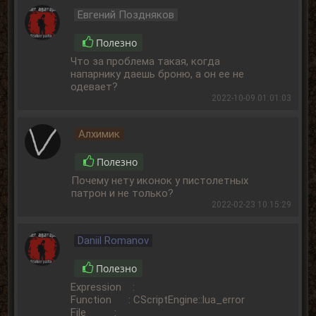
Евгений Поздняков
Полезно
Что за проблема такая, когда
напарнику даешь броню, а он ее не
одевает?
2022-10-09 01:01:03
Алхимик
Полезно
Почему нету иконок у пистолетных
патрон и не только?
2022-02-23 10:15:29
Daniil Romanov
Полезно
Expression :
Function : CScriptEngine::lua_error
File :