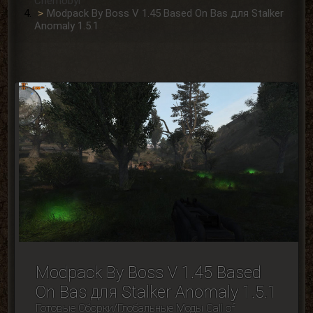
Сhernobyl
Modpack By Boss V 1.45 Based On Bas для Stalker
Anomaly 1.5.1
Modpack By Boss V 1.45 Based
On Bas для Stalker Anomaly 1.5.1
Готовые Сборки/Глобальные Моды Сall of