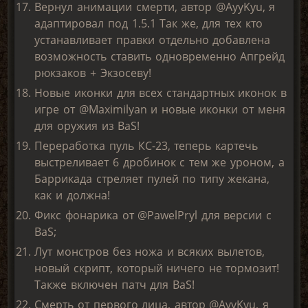
Вернул анимации смерти, автор @AyyKyu, я
адаптировал под 1.5.1 Так же, для тех кто
устанавливает правки отдельно добавлена
возможность ставить одновременно Апгрейд
рюкзаков + Экзосеву!
Новые иконки для всех стандартных иконок в
игре от @Maximilyan и новые иконки от меня
для оружия из BaS!
Переработка пуль КС-23, теперь картечь
выстреливает 6 дробинок с тем же уроном, а
Баррикада стреляет пулей по типу жекана,
как и должна!
Фикс фонарика от @PawelPryl для версии с
BaS;
Лут монстров без ножа и всяких вылетов,
новый скрипт, который ничего не тормозит!
Также включен патч для BaS!
Смерть от первого лица, автор @AyyKyu, я