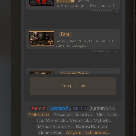
, через
> Dimaruu
администрацию. Маякни в ЛС
2026-08-08 05:21:40
Герц
Капец, как же я давно на этот
сайт не заходил
2026-08-07 21:01:21
Андрей Frost
, в ВК вроде есть
> IzverG
правки на НС ОГСР26
Авторизация
2026-08-07 20:38:23
,
,
,
,
Admin
Кобальт
dik255
ДедЯги975
Андрей Frost
,
,
,
Alehandro
Alexander Suzdalov
Old_Time
, Да и НС ОГСР26
,
,
Igor Shkreblak
Vyacheslav Mytsyk
> IzverG
говно полное, зачем тебе в
,
,
Mikhail Kustov70
Вадим Войтов
эту поделку гамать?
,
,
Денис Жук
Artyom Ovchinnikov
2026-08-07 20:34:18