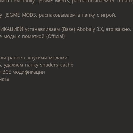
им в нём папку _JSGME_MODS, распаковываем её в папк
ку _JSGME_MODS, распаковываем в папку с игрой,
АЦИЕЙ устанавливаем (Base) Abobaly 3.Х, это важно.
моды с пометкой (Official)
рали ранее с другими модами:
es, удаляем папку shaders_cache
в ВСЕ модификации
нкта