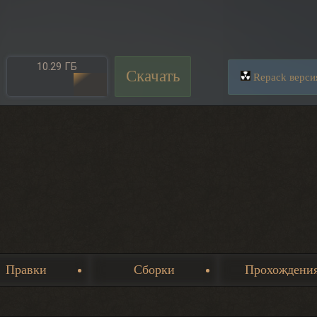
10.29 ГБ
Скачать
Repack верси
Правки
Сборки
Прохождени