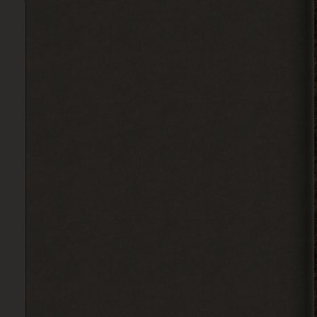
Alehandro
, может взорвали,
> Djetch
смотря где оставлял. БТР и
багги Фримена не трогают вроде.
2026-08-05 19:10:58
Djetch
Ладно, видимо не вернуть ее
2026-08-05 15:46:22
Djetch
-3 часа прогресса, кайффф
2026-08-05 14:08:44
Djetch