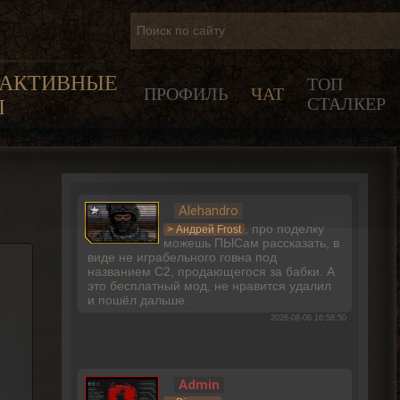
РАКТИВНЫЕ
ТОП
ПРОФИЛЬ
ЧАТ
СТАЛКЕР
Ы
Alehandro
, про поделку
> Андрей Frost
можешь ПЫСам рассказать, в
виде не играбельного говна под
названием С2, продающегося за бабки. А
это бесплатный мод, не нравится удалил
и пошёл дальше.
2026-08-08 16:58:50
Admin