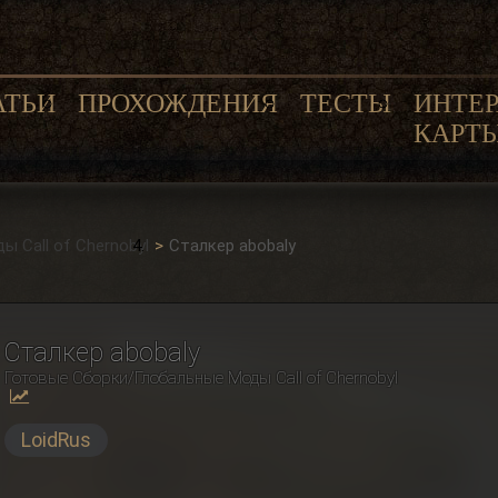
АТЬИ
ПРОХОЖДЕНИЯ
ТЕСТЫ
ИНТЕ
КАРТ
 Сall of Сhernobyl
Сталкер abobaly
Сталкер abobaly
Готовые Сборки/Глобальные Моды Сall of Сhernobyl
LoidRus