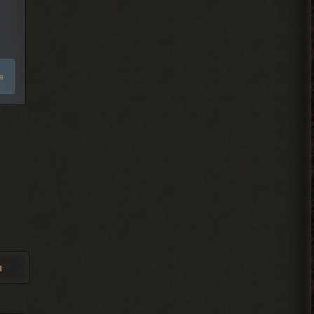
Admin
, он один всего.
> Djetch
Арканум или как-то так
я
называется. И он не вышел в релиз еще
2026-08-06 00:50:42
Djetch
Мены порекомендуйте какой
то мод чтобы пройти тч с
другом
2026-08-05 21:01:28
Djetch
я
, на базе в темной
> Alehandro
долине
2026-08-05 21:00:58