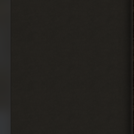
2026-08-07 17:26:18
Dimaruu
Привет
Подскажите как
редактировать свои добавленные посты
на интерактивную карту?
2026-08-07 17:24:57
IzverG
бесит уже баланс
этот.мутанты дружат со
всеми.кроме меня
2026-08-07 15:10:21
IzverG
ребят правки на ns OGSR26
где нибуть есть?
2026-08-07 15:08:56