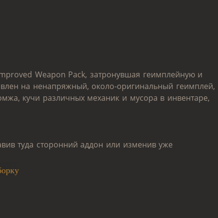
 Improved Weapon Pack, затронувшая геимплейную и
авлен на ненапряжный, около-оригинальный геимплей,
омжа, кучи различных механик и мусора в инвентаре,
авив туда сторонний аддон или изменив уже
борку