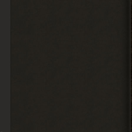
А че делать если машину
угнали? В солянке
2026-08-05 14:07:27
Djetch
, ну так я делаю
> Alehandro
2026-08-04 18:16:12
Alehandro
, ну так делай, до
> Djetch
определённого момента надо
инфраструктуру на базе налаживать и
всем помогать.
2026-08-04 18:15:24