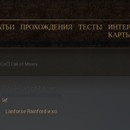
АТЬИ
ПРОХОЖДЕНИЯ
ТЕСТЫ
ИНТЕ
КАРТ
[CoC] Call of Misery
[CoC] Call of Misery
Модификации Сall of Сhernobyl
Lanforse Rainford и ко