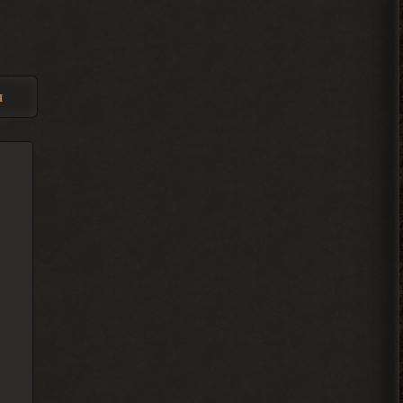
Alehandro
, водила ещё,
> Djetch
механика у тя нет пока
скорей всего.
я
2026-08-04 18:12:06
Djetch
, та я уже
> Alehandro
разобрался спасибо
2026-08-04 18:11:56
Alehandro
, Вист, Хакер,
> Djetch
Кулинар, Гоша, медик Леонид
чтоль, кладовщик не помню как его, Лис.
Всех короче тыкай.
2026-08-04 18:08:46
Ковырялов
, здесь, то
> Вадим Копусов