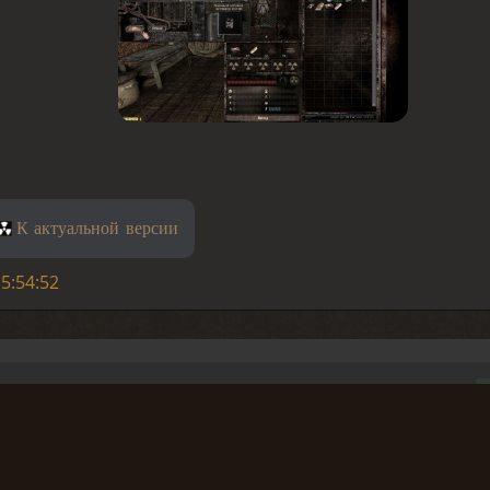
К актуальной версии
5:54:52
дет?
202