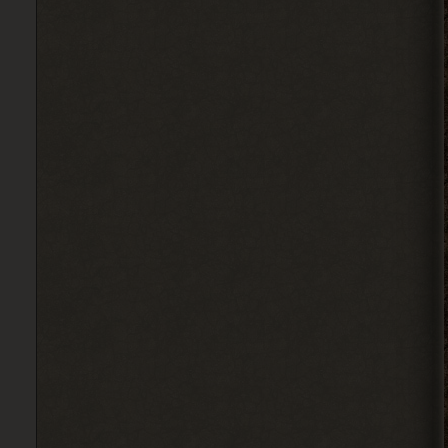
бишь в чате, их вообще никто
не читает, ибо логи засоряют сам чат
своими размерами.
2026-08-04 17:59:50
Djetch
, оказывается
> Alehandro
Гоша челнок пришел, но он
на одном месте стоит
2026-08-04 17:59:40
Вадим Копусов
, там не читают
> Ковырялов
это мод на 4 патч но 6 патч
есть
2026-08-04 13:34:02
Ковырялов
, это стоит
> Вадим Копусов
писать в комментариях под
самим модом.
Судя по самому логу, он ругается на
отсутствие звукового файла у Грозы.