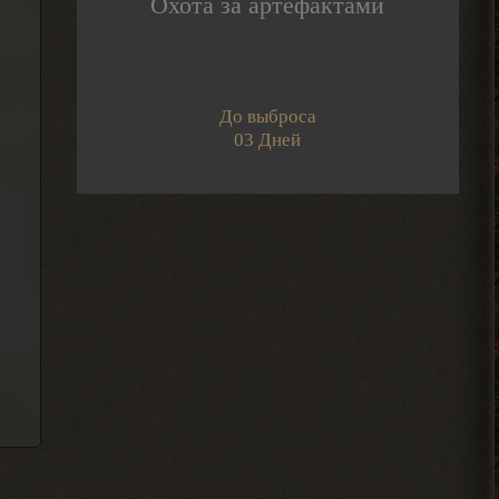
Охота за артефактами
Djetch
А че делать если машину
угнали? В солянке
2026-08-05 14:07:27
До выброса
03 Дней
Djetch
, ну так я делаю
> Alehandro
2026-08-04 18:16:12
Alehandro
, ну так делай, до
> Djetch
определённого момента надо
инфраструктуру на базе налаживать и
всем помогать.
2026-08-04 18:15:24
Djetch
, у меня квест на
> Alehandro
подключение света у
бармена еще
2026-08-04 18:13:23