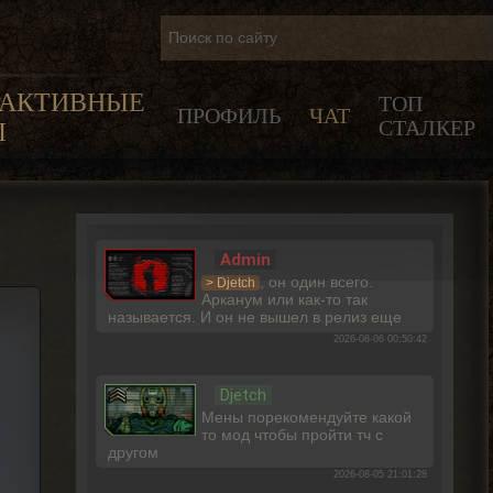
РАКТИВНЫЕ
ТОП
ПРОФИЛЬ
ЧАТ
СТАЛКЕР
Ы
Admin
, он один всего.
> Djetch
Арканум или как-то так
называется. И он не вышел в релиз еще
2026-08-06 00:50:42
Djetch
Мены порекомендуйте какой
то мод чтобы пройти тч с
другом
2026-08-05 21:01:28