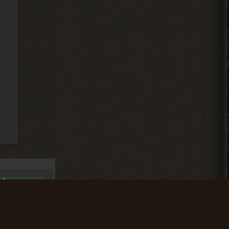
2026-08-04 11:25:37
Ковырялов
, пусть не
> Андрей Frost
торопятся, иначе я вообще
не закончу прохождение этого мода... Х)
2026-08-04 00:46:49
Djetch
, видимо придётся
> Alehandro
идти в х10(
2026-08-04 00:33:03
Alehandro
, у других персов на
> Djetch
базе нету квестов? Если нет,
то сюжет солянки двигай.
Полезно
2026-08-03 20:19:42
2-03-09 09:45:41
Полезно