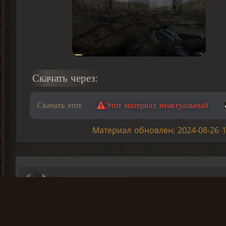
Скачать через:
Скачать этот
Этот материал неактуальный
Материал обновлен: 2024-08-26 1
Сержант_Филосов
Это Репак надеюсь? На 32х битной винде пой
Admin