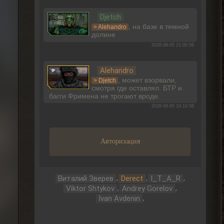
Djetch
, на базе в темной
> Alehandro
долине
2026-08-05 21:00:58
Alehandro
, может взорвали,
> Djetch
смотря где оставлял. БТР и
багги Фримена не трогают вроде.
2026-08-05 19:10:58
Djetch
Ладно, видимо не вернуть ее
Авторизация
2026-08-05 15:46:22
,
,
,
Виталий Зверев
Derect
I_T_A_R
Djetch
,
,
Viktor Shtykov
Andrey Gorelov
-3 часа прогресса, кайффф
,
Ivan Avdenin
2026-08-05 14:08:44