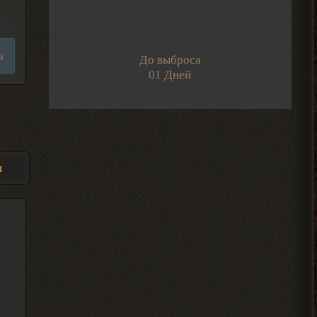
Привет
Подскажите как
редактировать свои добавленные посты
на интерактивную карту?
а
До выброса
2026-08-07 17:24:57
01 Дней
IzverG
бесит уже баланс
этот.мутанты дружат со
всеми.кроме меня
2026-08-07 15:10:21
IzverG
я
ребят правки на ns OGSR26
где нибуть есть?
2026-08-07 15:08:56
Admin
, он один всего.
> Djetch
Арканум или как-то так
называется. И он не вышел в релиз еще
2026-08-06 00:50:42
Djetch