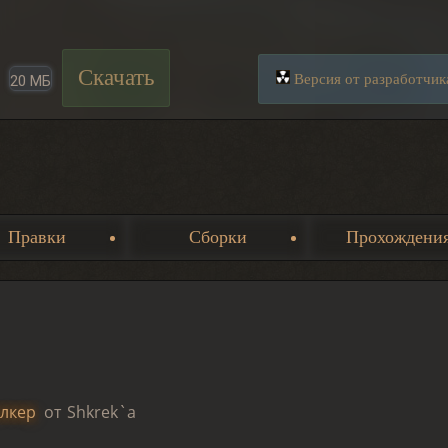
Скачать
Версия от разработчик
20 МБ
Правки
Сборки
Прохождени
лкер
от Shkrek`a