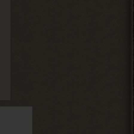
Мены порекомендуйте какой
то мод чтобы пройти тч с
другом
2026-08-05 21:01:28
Djetch
, на базе в темной
> Alehandro
долине
2026-08-05 21:00:58
Alehandro
, может взорвали,
> Djetch
смотря где оставлял. БТР и
багги Фримена не трогают вроде.
2026-08-05 19:10:58
Djetch
Ладно, видимо не вернуть ее
2026-08-05 15:46:22
Djetch
-3 часа прогресса, кайффф