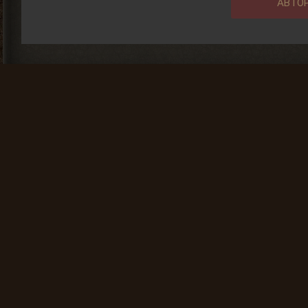
АВТО
Общие данные:
Администрация
Правила сайта
Система рангов
Система достижений