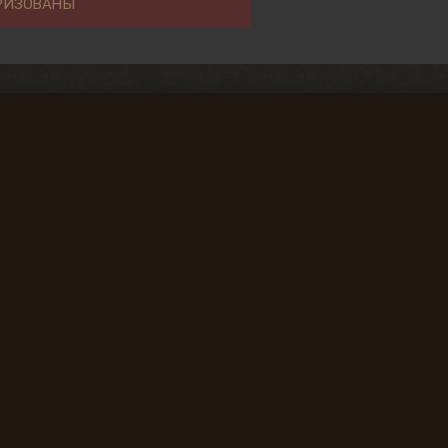
РИЗОВАНЫ
SpAa team 2010-2024
*GSC - Компания GSC Game World признана нежелательной
организацией в РФ.
Email для связи с администрацией:
spaateam12@gmail.com
Мнение авторов и посетителей сайта может не совпадать с
мнением администрации.
Копирование материалов без обратной ссылки разрешенно.
16+