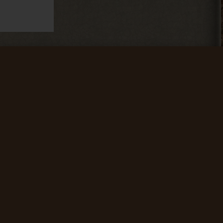
2026-08-05 14:08:44
Djetch
А че делать если машину
угнали? В солянке
2026-08-05 14:07:27
Djetch
, ну так я делаю
> Alehandro
2026-08-04 18:16:12
Частые вопросы
Alehandro
Как найти лог вылета в игре СТАЛКЕР ?
, ну так делай, до
> Djetch
определённого момента надо
инфраструктуру на базе налаживать и
В какие моды поиграть?
всем помогать.
2026-08-04 18:15:24
Где скачать оригинальную версию игры?
Djetch
, у меня квест на
> Alehandro
подключение света у
Где скачать патчи на сталкер?
бармена еще
2026-08-04 18:13:23