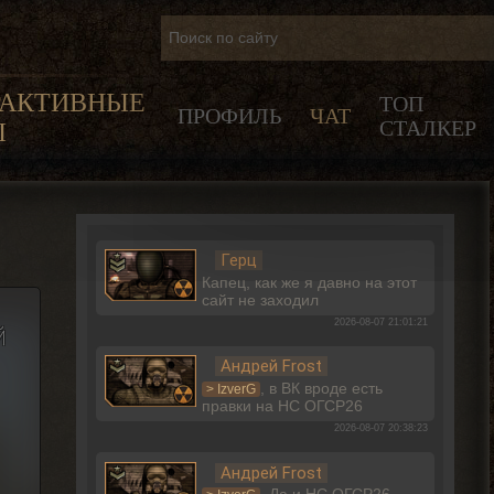
РАКТИВНЫЕ
ТОП
ПРОФИЛЬ
ЧАТ
СТАЛКЕР
Ы
Герц
Капец, как же я давно на этот
сайт не заходил
2026-08-07 21:01:21
й
Андрей Frost
, в ВК вроде есть
> IzverG
правки на НС ОГСР26
2026-08-07 20:38:23
Андрей Frost