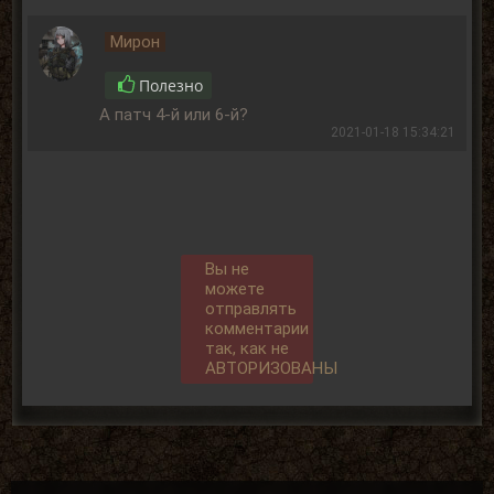
Мирон
Полезно
А патч 4-й или 6-й?
2021-01-18 15:34:21
Вы не
можете
отправлять
комментарии
так, как не
АВТОРИЗОВАНЫ