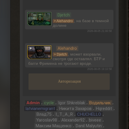
Djetch
, на базе в темной
> Alehandro
долине
2026-08-05 21:00:58
Alehandro
, может взорвали,
> Djetch
смотря где оставлял. БТР и
багги Фримена не трогают вроде.
2026-08-05 19:10:58
Авторизация
Djetch
Ладно, видимо не вернуть ее
,
,
,
,
Admin
cycle
Igor Shkreblak
Водильчик
2026-08-05 15:46:22
,
,
,
latvianemigrant
Никита Захаров
Hqreddit
,
,
,
Влад75
I_T_A_R
CHUCHELLO
Djetch
,
,
,
Yaroslav98
Alexander92
biveee
-3 часа прогресса, кайффф
,
,
Макcим Мащенко
Danil Malyutin