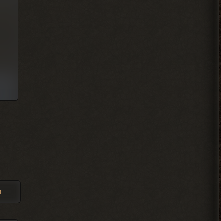
Djetch
, у меня квест на
> Alehandro
подключение света у
бармена еще
2026-08-04 18:13:23
Alehandro
, водила ещё,
> Djetch
механика у тя нет пока
скорей всего.
2026-08-04 18:12:06
Djetch
, та я уже
> Alehandro
разобрался спасибо
2026-08-04 18:11:56
я
Alehandro
, Вист, Хакер,
> Djetch
Кулинар, Гоша, медик Леонид
чтоль, кладовщик не помню как его, Лис.