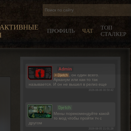
РАКТИВНЫЕ
ТОП
ПРОФИЛЬ
ЧАТ
СТАЛКЕР
Ы
Admin
, он один всего.
> Djetch
Арканум или как-то так
называется. И он не вышел в релиз еще
2026-08-06 00:50:42
Djetch
Мены порекомендуйте какой
то мод чтобы пройти тч с
другом
2026-08-05 21:01:28