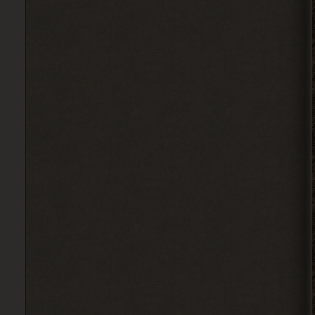
Ковырялов
, это стоит
> Вадим Копусов
писать в комментариях под
самим модом.
Судя по самому логу, он ругается на
отсутствие звукового файла у Грозы.
2026-08-04 11:25:37
Ковырялов
, пусть не
> Андрей Frost
торопятся, иначе я вообще
не закончу прохождение этого мода... Х)
2026-08-04 00:46:49
Djetch
, видимо придётся
> Alehandro
идти в х10(
2026-08-04 00:33:03