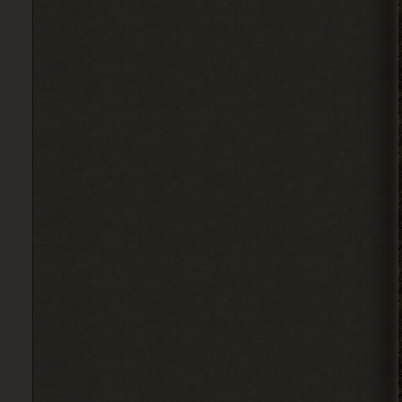
Alehandro
, у других персов на
> Djetch
базе нету квестов? Если нет,
то сюжет солянки двигай.
2026-08-03 20:19:42