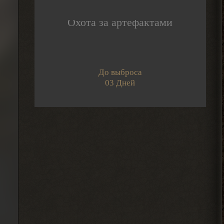
2026-08-05 14:08:44
Охота за артефактами
Djetch
А че делать если машину
угнали? В солянке
2026-08-05 14:07:27
До выброса
03 Дней
Djetch
, ну так я делаю
> Alehandro
2026-08-04 18:16:12
Alehandro
, ну так делай, до
> Djetch
определённого момента надо
инфраструктуру на базе налаживать и
всем помогать.
2026-08-04 18:15:24