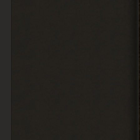
Всех короче тыкай.
2026-08-04 18:08:46
Ковырялов
, здесь, то
> Вадим Копусов
бишь в чате, их вообще никто
не читает, ибо логи засоряют сам чат
своими размерами.
2026-08-04 17:59:50
Djetch
, оказывается
> Alehandro
Гоша челнок пришел, но он
на одном месте стоит
2026-08-04 17:59:40
Вадим Копусов
, там не читают
> Ковырялов
это мод на 4 патч но 6 патч
есть
2026-08-04 13:34:02