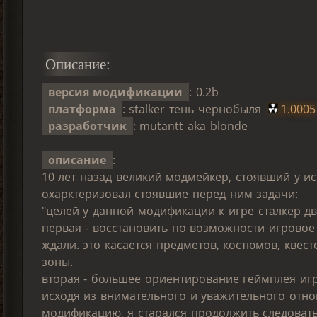
Описание:
версия модификации
: 0.2b
платформа
: stalker тень чернобыля
1.0005
разработчик
: mutantt aka blonde
описание
:
10 лет назад великий модмейкер, стоявший у ист
охарктеризовал стоявшие перед ним задачи:
"целей у данной модификации к игре сталкер дв
первая - восстановить по возможности игровое
ждали. это касается предметов, костюмов, квес
зоны.
вторая - большее ориентирование геймплея игр
исходя из внимательного и уважительного отно
модификацию, я старался продолжить следовать