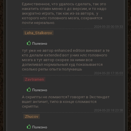
Единственное, что удалось сделать, так это
накатить спавн меню с дс версии, и то надо
аккуратно играть, так как из-за автора, у
которого нлс головного мозга, сохранятся
почти нереально.
2024-05-20 00:59:33
Leha_Stalkerov
Полезно
тут уже не автор enhanced edition виноват а те
кто делали extended вот у них нлс головного
мозга а тут автор скорее за ними все
допиливал нормальный худ показывается
сколько репы опыта получаешь
2024-05-20 17:35:03
Zavtramen
Полезно
А скрипты не ломаются? говорят в Экстендет
вшит античит, типо в конце сломаются
скрипты.
2024-05-20 18:23:38
Zhucov
Полезно