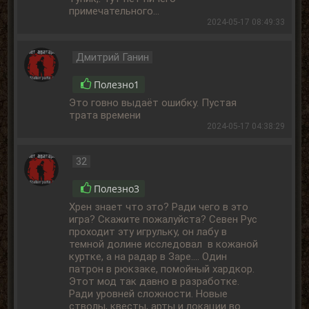
примечательного...
2024-05-17 08:49:33
Дмитрий Ганин
Полезно
1
Это говно выдаёт ошибку. Пустая
трата времени
2024-05-17 04:38:29
32
Полезно
3
Хрен знает что это? Ради чего в это
игра? Скажите пожалуйста? Севен Рус
проходит эту игрульку, он лабу в
темной долине исследовал в кожаной
куртке, а на радар в Заре.... Один
патрон в рюкзаке, помойный хардкор.
Этот мод так давно в разработке.
Ради уровней сложности. Новые
стволы, квесты, арты и локации во