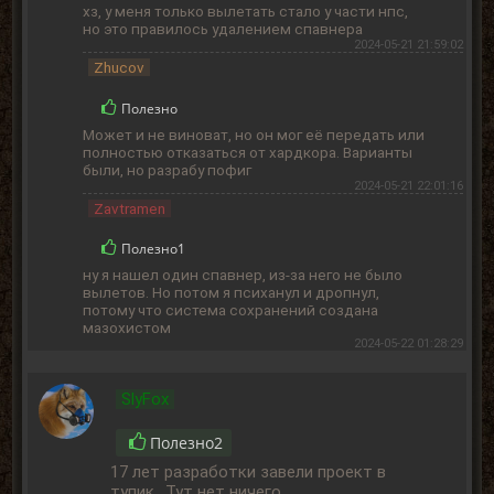
хз, у меня только вылетать стало у части нпс,
но это правилось удалением спавнера
2024-05-21 21:59:02
Zhucov
Полезно
Может и не виноват, но он мог её передать или
полностью отказаться от хардкора. Варианты
были, но разрабу пофиг
2024-05-21 22:01:16
Zavtramen
Полезно
1
ну я нашел один спавнер, из-за него не было
вылетов. Но потом я психанул и дропнул,
потому что система сохранений создана
мазохистом
2024-05-22 01:28:29
SlyFox
Полезно
2
17 лет разработки завели проект в
тупик,. Тут нет ничего