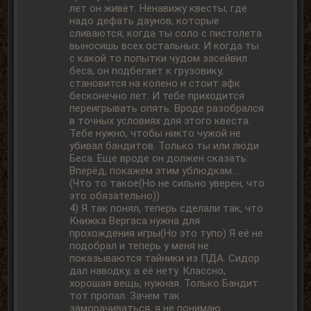
лет он живёт. Ненавижу квесты, где
надо дефать даунов, которые
сливаются, когда ты соло с пистолета
выносишь всех остальных. И когда ты
с какой то попытки чудом засейвил
беса, он подбегает к грузовику,
становится на колено и стоит афк
бесконечно лет. И тебе приходится
переигрывать опять. Вроде разобрался
в точных условиях для этого квеста.
Тебе нужно, чтобы никто чужой не
убивал бандитов. Только ты или люди
Беса. Еще вроде он должен сказать:
Вперёд, покажем этим ублюдкам.....
(Что то такое(Но не сильно уверен, что
это обязательно))
4) Я так понял, теперь сделали так, что
Книжка Вергаса нужна для
прохождения игры(Но это тупо) Я её не
подобрал и теперь у меня не
показываются тайники из ПДА. Сидор
дал наводку, а её нету. Классно,
хорошая вещь, нужная. Только Бандит
тот пропал. Зачем так
заморачиваться, я не понимаю.