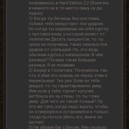
понравилось в Hard Edition 2.2 (Конечно
я немного не в то место пишу, ну да
ладно)
1) Когда ты бегаешь без костюма,
собаки тебя ваншотают пси ударом.
Но когда ты надеваешь на себя куртку
с противогазом, у которой резист от
телепатии Десять процентов, то ты
сразу не получаешь таких сильных пси
ударов от слепышей. Но, это ведь
обычная куртка с капюшоном. В чём
разница? Почему такая большая
разница. Я не понимаю.
2) Бюрер в Госпитале. Получилось так,
что я убил его ножом, но перед этим я
переигрывал 1кк раз. Если он тебя
увидел, то ты гарантированно умер.
Или если у тебя торчит кусочек
хитбокса из-за стены, то ты тоже
умер. Для чего он такой точный? Ну
это же тупо, когда надо ждать, чтобы
он отвернулся и остановился и только
тогда пытаться убить его, иначе он
шотнит.
3) Не убрали баг с Бесом. Уже сколько