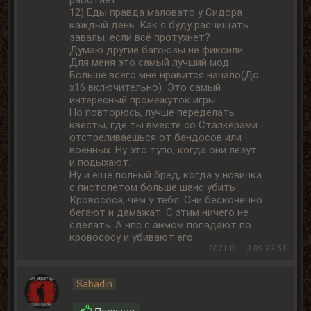
12) Еды правда маловато у Сидора
каждый день. Как я буду расчищать
завалы, если всё протухнет?
Думаю другие багоюзы не фиксили.
Для меня это самый лучший мод.
Больше всего мне нравится начало(До
х16 включительно) Это самый
интересный промежуток игры.
Но повторюсь, лучше переделать
квесты, где ты вместе со Сталкерами
отстреливаешься от бандосов или
военных. Ну это тупо, когда они лезут
и подыхают.
Ну и ещё полный бред, когда у новичка
с пистолетом больше шанс убить
Кровососа, чем у тебя. Они бесконечно
бегают и дамажат. С этим ничего не
сделать. А нпс с аимом попадают по
кровососу и убивают его.
2021-01-13 09:33:51
Sabadin