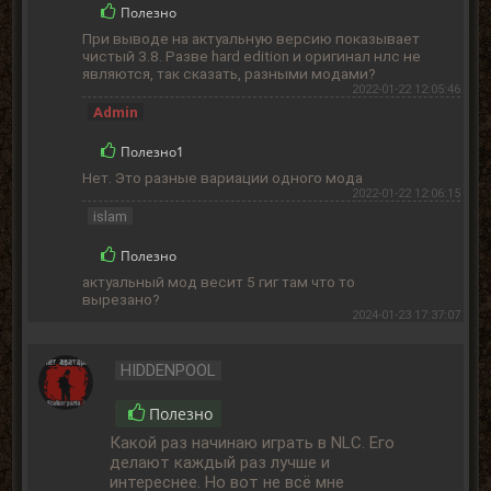
Полезно
При выводе на актуальную версию показывает
чистый 3.8. Разве hard edition и оригинал нлс не
являются, так сказать, разными модами?
2022-01-22 12:05:46
Admin
Полезно
1
Нет. Это разные вариации одного мода
2022-01-22 12:06:15
islam
Полезно
актуальный мод весит 5 гиг там что то
вырезано?
2024-01-23 17:37:07
HIDDENPOOL
Полезно
Какой раз начинаю играть в NLC. Его
делают каждый раз лучше и
интереснее. Но вот не всё мне