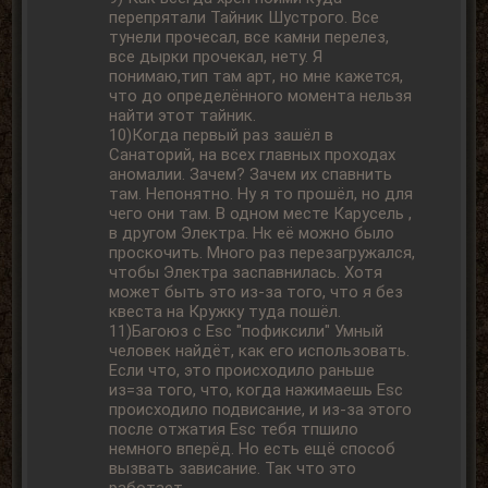
перепрятали Тайник Шустрого. Все
тунели прочесал, все камни перелез,
все дырки прочекал, нету. Я
понимаю,тип там арт, но мне кажется,
что до определённого момента нельзя
найти этот тайник.
10)Когда первый раз зашёл в
Санаторий, на всех главных проходах
аномалии. Зачем? Зачем их спавнить
там. Непонятно. Ну я то прошёл, но для
чего они там. В одном месте Карусель ,
в другом Электра. Нк её можно было
проскочить. Много раз перезагружался,
чтобы Электра заспавнилась. Хотя
может быть это из-за того, что я без
квеста на Кружку туда пошёл.
11)Багоюз с Esc "пофиксили" Умный
человек найдёт, как его использовать.
Если что, это происходило раньше
из=за того, что, когда нажимаешь Esc
происходило подвисание, и из-за этого
после отжатия Esc тебя тпшило
немного вперёд. Но есть ещё способ
вызвать зависание. Так что это
работает.