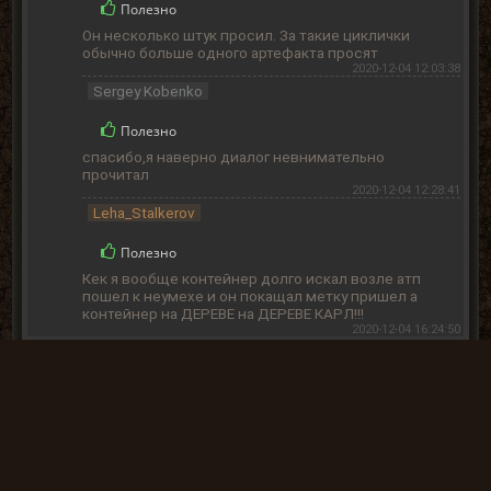
Полезно
Он несколько штук просил. За такие циклички
обычно больше одного артефакта просят
2020-12-04 12:03:38
Sergey Kobenko
Полезно
спасибо,я наверно диалог невнимательно
прочитал
2020-12-04 12:28:41
Leha_Stalkerov
Полезно
Кек я вообще контейнер долго искал возле атп
пошел к неумехе и он покащал метку пришел а
контейнер на ДЕРЕВЕ на ДЕРЕВЕ КАРЛ!!!
2020-12-04 16:24:50
« Назад
Вперёд »