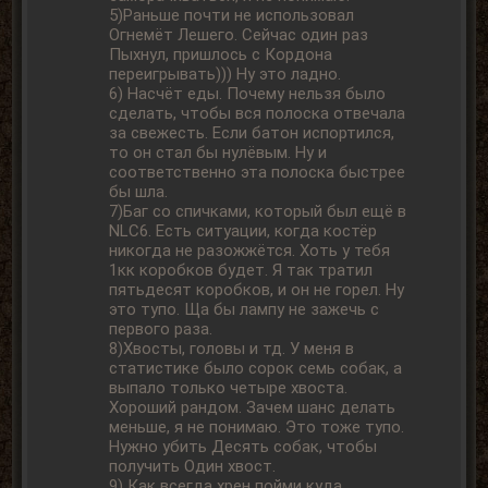
5)Раньше почти не использовал
Огнемёт Лешего. Сейчас один раз
Пыхнул, пришлось с Кордона
переигрывать))) Ну это ладно.
6) Насчёт еды. Почему нельзя было
сделать, чтобы вся полоска отвечала
за свежесть. Если батон испортился,
то он стал бы нулёвым. Ну и
соответственно эта полоска быстрее
бы шла.
7)Баг со спичками, который был ещё в
NLC6. Есть ситуации, когда костёр
никогда не разожжётся. Хоть у тебя
1кк коробков будет. Я так тратил
пятьдесят коробков, и он не горел. Ну
это тупо. Ща бы лампу не зажечь с
первого раза.
8)Хвосты, головы и тд. У меня в
статистике было сорок семь собак, а
выпало только четыре хвоста.
Хороший рандом. Зачем шанс делать
меньше, я не понимаю. Это тоже тупо.
Нужно убить Десять собак, чтобы
получить Один хвост.
9) Как всегда хрен пойми куда