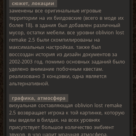
сюжет, локации
заменены все оригинальные игровые
территории на их билдовские (всего в моде их
более 18). в здания был добавлен различный
мусор, остатки мебели. все уровни oblivion lost
remake 2.5 были скомпилированы на
максимальных настройках. также был
воссоздан история из дизайн документов за
2002-2003 год. помимо основных заданий было
уделено внимание побочным квестам.
реализовано 3 концовки, одна является
альтернативной.
графика, атмосфера
визуальная составляющая oblivion lost remake
2.5 возвращает игрока к той картинке, которую
мы видели в билдах. на всех уровнях
присутствует большое количество эмбиент
звуков. в чзо царит мрачная атмосфера,