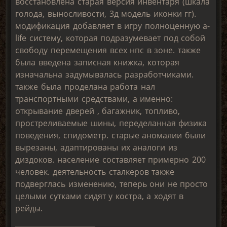
восстановлена старая версия инвентаря (шкала
голода, выносливости, 3д модель иконки гг).
модификация добавляет в игру полноценную a-
life систему, которая подразумевает под собой
свободу перемещения всех нпс в зоне. также
была введена записная книжка, которая
изначальна задумывалась разработчиками.
также была проделана работа нал
транспортными средствами, а именно:
открывание дверей , багажник, топливо,
простреливаемые шины, переделанная физика
поведения, спидометр. старые аномалии были
вырезаны, адаптированы их аналоги из
диздоков. население составляет примерно 200
человек. деятельность сталкеров также
подверглась изменению, теперь они не просто
целыми сутками сидят у костра, а ходят в
рейды.