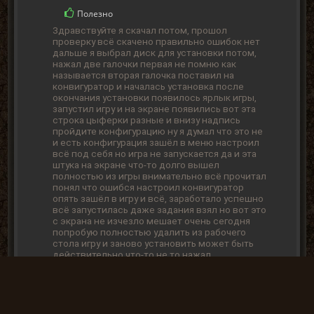
Полезно
Здравствуйте я скачал потом, прошол
проверку всё скачено правильно ошибок нет
дальше я выбрал диск для установки потом,
нажал две галочки первая не помню как
называется вторая галочка поставил на
конвигуратор и началась установка после
окончания установки появилось ярлык игры,
запустил игру и на экране появились вот эта
строка цыферки разные и внизу надпись
пройдите конфигурацию ну я думал что это не
и есть конфигурация зашёл в меню настроил
всё под себя но игра не запускается да и эта
штука на экране что-то долго вышел
полностью из игры внимательно всё прочитал
понял что ошибся настроил конвигуратор
опять зашёл в игру и всё, заработало успешно
всё запустилась даже задания взял но вот это
с экрана не изчезло мешает очень сегодня
попробую полностью удалить из рабочего
стола игру и заново установить может быть
действительно что-то не то нажал.
2021-03-09 12:47:36
Admin
Полезно