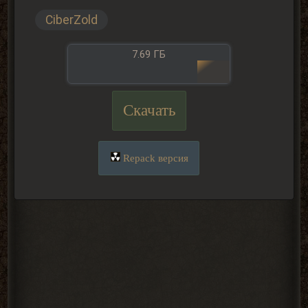
CiberZold
7.69 ГБ
Скачать
Repack версия