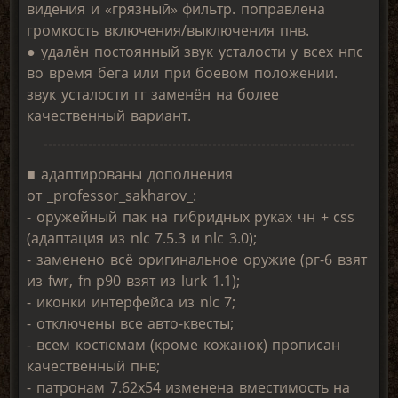
видения и «грязный» фильтр. поправлена
громкость включения/выключения пнв.
● удалён постоянный звук усталости у всех нпс
во время бега или при боевом положении.
звук усталости гг заменён на более
качественный вариант.
■ адаптированы дополнения
от _professor_sakharov_:
- оружейный пак на гибридных руках чн + css
(адаптация из nlc 7.5.3 и nlc 3.0);
- заменено всё оригинальное оружие (рг-6 взят
из fwr, fn p90 взят из lurk 1.1);
- иконки интерфейса из nlc 7;
- отключены все авто-квесты;
- всем костюмам (кроме кожанок) прописан
качественный пнв;
- патронам 7.62х54 изменена вместимость на