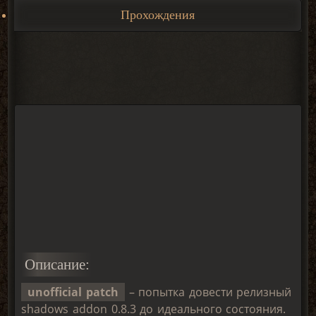
Прохождения
Описание:
unofficial patch
– попытка довести релизный
shadows addon 0.8.3 до идеального состояния.