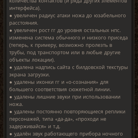
количества контактов (и ряда других элементов
интерфейса).
● увеличен радиус атаки ножа до юзабельного
расстояния.
● увеличен рост гг до уровня остальных нпс.
изменена система обычного и низкого приседа
(теперь, к примеру, возможно пролезть в
трубы, под транспортом или в любые другие
объекты локации).
● удалена надпись сайта с билдовской текстуры
экрана загрузки.
● удалены иконки гг и «о-сознания» для
большего соответствия сюжетной линии.
● удалены лишние звуки при использовании
ножа.
● удалены постоянно повторяющиеся реплики
персонажей, типа «да-да», «проходи не
задерживайся» и т.д.
● удалён звук работающего прибора ночного