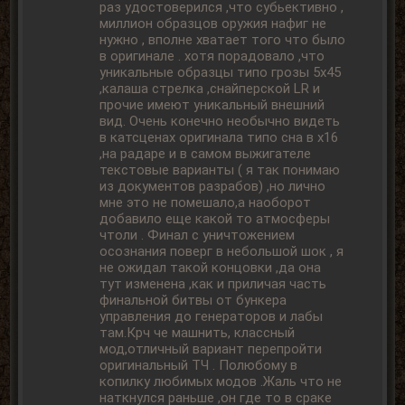
раз удостоверился ,что субьективно ,
миллион образцов оружия нафиг не
нужно , вполне хватает того что было
в оригинале . хотя порадовало ,что
уникальные образцы типо грозы 5х45
,калаша стрелка ,снайперской LR и
прочие имеют уникальный внешний
вид. Очень конечно необычно видеть
в катсценах оригинала типо сна в х16
,на радаре и в самом выжигателе
текстовые варианты ( я так понимаю
из документов разрабов) ,но лично
мне это не помешало,а наоборот
добавило еще какой то атмосферы
чтоли . Финал с уничтожением
осознания поверг в небольшой шок , я
не ожидал такой концовки ,да она
тут изменена ,как и приличая часть
финальной битвы от бункера
управления до генераторов и лабы
там.Крч че машнить, классный
мод,отличный вариант перепройти
оригинальный ТЧ . Полюбому в
копилку любимых модов .Жаль что не
наткнулся раньше ,он где то в сраке