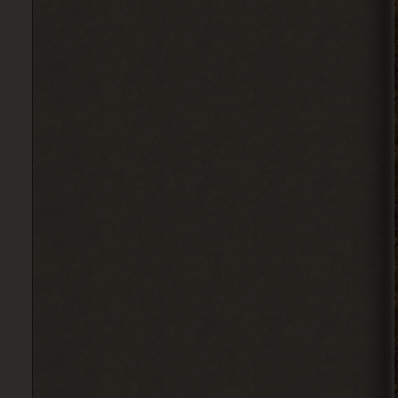
Alehandro
, у других персов на
> Djetch
базе нету квестов? Если нет,
то сюжет солянки двигай.
2026-08-03 20:19:42