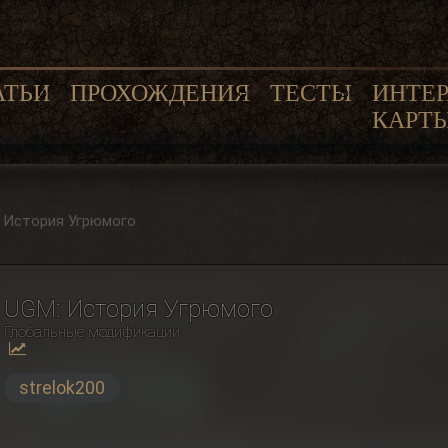
АТЬИ
ПРОХОЖДЕНИЯ
ТЕСТЫ
ИНТЕ
КАРТ
 История Угрюмого
UGM: История Угрюмого
Глобальные модификации
strelok200