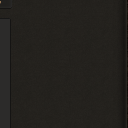
Кулинар, Гоша, медик Леонид
я
чтоль, кладовщик не помню как его, Лис.
Всех короче тыкай.
2026-08-04 18:08:46
Ковырялов
, здесь, то
> Вадим Копусов
бишь в чате, их вообще никто
не читает, ибо логи засоряют сам чат
своими размерами.
2026-08-04 17:59:50
Djetch
, оказывается
> Alehandro
Гоша челнок пришел, но он
на одном месте стоит
2026-08-04 17:59:40
Вадим Копусов
, там не читают
> Ковырялов
это мод на 4 патч но 6 патч