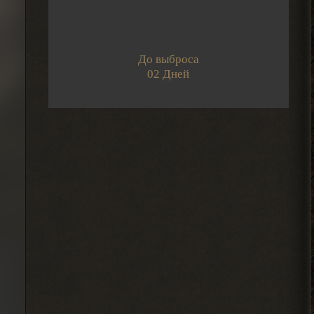
2026-08-05 14:08:44
До выброса
Djetch
02 Дней
А че делать если машину
угнали? В солянке
2026-08-05 14:07:27
Djetch
, ну так я делаю
> Alehandro
2026-08-04 18:16:12
Alehandro
, ну так делай, до
> Djetch
определённого момента надо
инфраструктуру на базе налаживать и
всем помогать.
2026-08-04 18:15:24