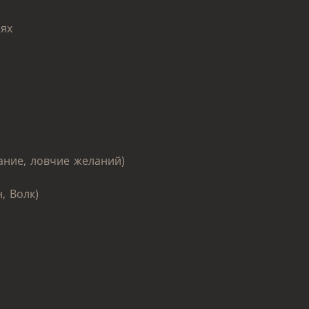
иях
ание, ловчие желаний)
, Волк)