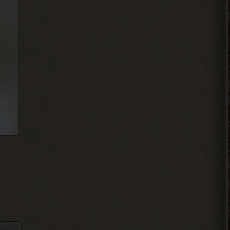
Djetch
, у меня квест на
> Alehandro
подключение света у
бармена еще
2026-08-04 18:13:23
Alehandro
, водила ещё,
> Djetch
механика у тя нет пока
скорей всего.
2026-08-04 18:12:06
Djetch
, та я уже
> Alehandro
разобрался спасибо
2026-08-04 18:11:56
Alehandro
, Вист, Хакер,
> Djetch