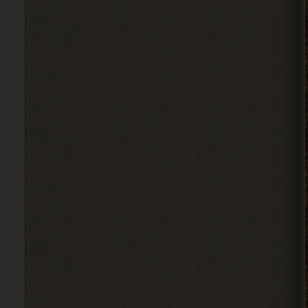
есть
2026-08-04 13:34:02
Ковырялов
, это стоит
> Вадим Копусов
писать в комментариях под
самим модом.
Судя по самому логу, он ругается на
отсутствие звукового файла у Грозы.
2026-08-04 11:25:37
Ковырялов
, пусть не
> Андрей Frost
торопятся, иначе я вообще
не закончу прохождение этого мода... Х)
2026-08-04 00:46:49
Djetch
, видимо придётся
> Alehandro
идти в х10(
2026-08-04 00:33:03