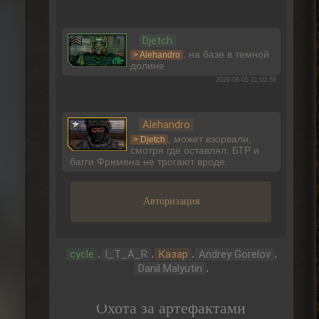
Djetch
, на базе в темной
> Alehandro
долине
2026-08-05 21:00:58
Alehandro
, может взорвали,
> Djetch
смотря где оставлял. БТР и
багги Фримена не трогают вроде.
2026-08-05 19:10:58
Авторизация
Djetch
Ладно, видимо не вернуть ее
,
,
,
,
cycle
I_T_A_R
Казар
Andrey Gorelov
2026-08-05 15:46:22
,
Danil Malyutin
Djetch
Охота за артефактами
-3 часа прогресса, кайффф