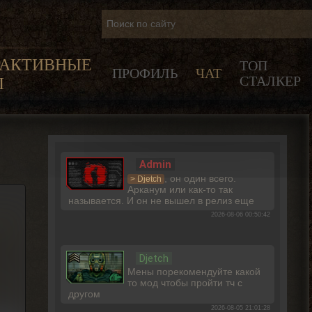
РАКТИВНЫЕ
ТОП
ПРОФИЛЬ
ЧАТ
СТАЛКЕР
Ы
Admin
, он один всего.
> Djetch
Арканум или как-то так
называется. И он не вышел в релиз еще
2026-08-06 00:50:42
Djetch
Мены порекомендуйте какой
то мод чтобы пройти тч с
другом
2026-08-05 21:01:28