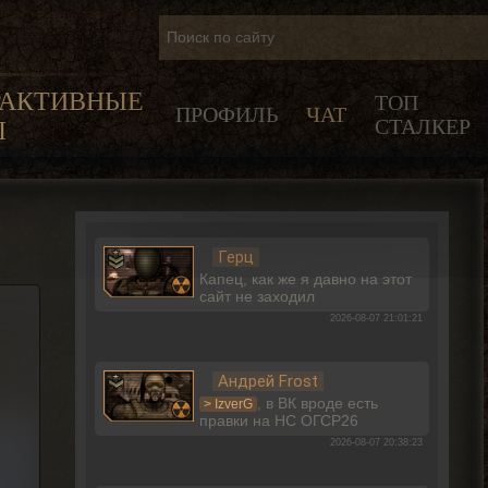
РАКТИВНЫЕ
ТОП
ПРОФИЛЬ
ЧАТ
СТАЛКЕР
Ы
Герц
Капец, как же я давно на этот
сайт не заходил
2026-08-07 21:01:21
Андрей Frost
, в ВК вроде есть
> IzverG
правки на НС ОГСР26
2026-08-07 20:38:23