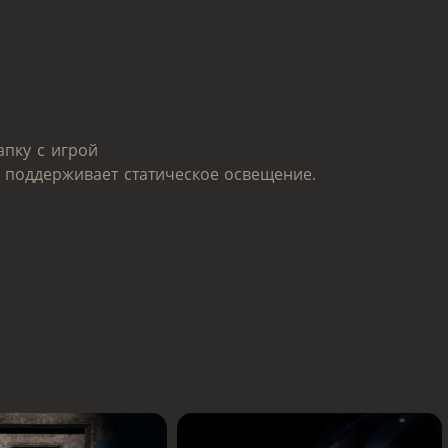
апку с игрой
 поддерживает статическое освещение.