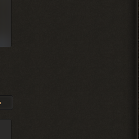
Admin
, он один всего.
> Djetch
Арканум или как-то так
называется. И он не вышел в релиз еще
2026-08-06 00:50:42
Djetch
Мены порекомендуйте какой
то мод чтобы пройти тч с
другом
2026-08-05 21:01:28
Djetch
, на базе в темной
я
> Alehandro
долине
2026-08-05 21:00:58
Alehandro
, может взорвали,
> Djetch