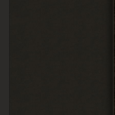
, ну так я делаю
> Alehandro
2026-08-04 18:16:12
Alehandro
, ну так делай, до
> Djetch
определённого момента надо
инфраструктуру на базе налаживать и
всем помогать.
2026-08-04 18:15:24
Djetch
, у меня квест на
> Alehandro
подключение света у
бармена еще
2026-08-04 18:13:23
Alehandro
, водила ещё,
> Djetch
механика у тя нет пока
скорей всего.