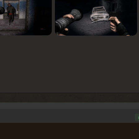
онечно, а вот гнетущая атмосфера сделана отлично.
202