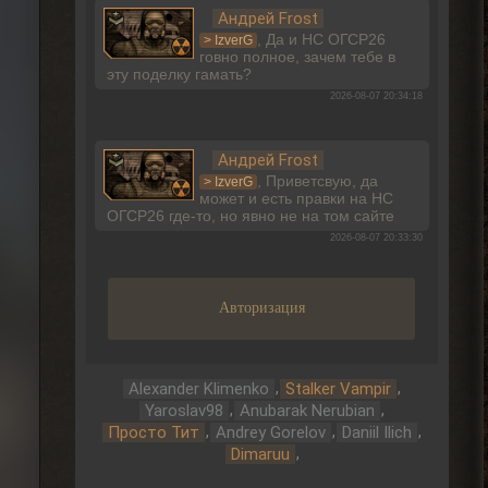
Андрей Frost
, Да и НС ОГСР26
> IzverG
говно полное, зачем тебе в
эту поделку гамать?
2026-08-07 20:34:18
Андрей Frost
, Приветсвую, да
> IzverG
может и есть правки на НС
ОГСР26 где-то, но явно не на том сайте
2026-08-07 20:33:30
Dimaruu
Авторизация
Разместил несколько меток
на карту. Но допустил
некоторые неточности в описании...хотел
бы поправить...но не вижу такого
,
,
Alexander Klimenko
Stalker Vampir
функционала.
,
,
Yaroslav98
Anubarak Nerubian
2026-08-07 17:27:24
,
,
,
Просто Тит
Andrey Gorelov
Daniil Ilich
,
Dimaruu
Dimaruu