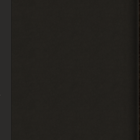
смотря где оставлял. БТР и
багги Фримена не трогают вроде.
2026-08-05 19:10:58
Djetch
Ладно, видимо не вернуть ее
2026-08-05 15:46:22
Djetch
-3 часа прогресса, кайффф
2026-08-05 14:08:44
ь
Djetch
А че делать если машину
угнали? В солянке
2026-08-05 14:07:27
Djetch