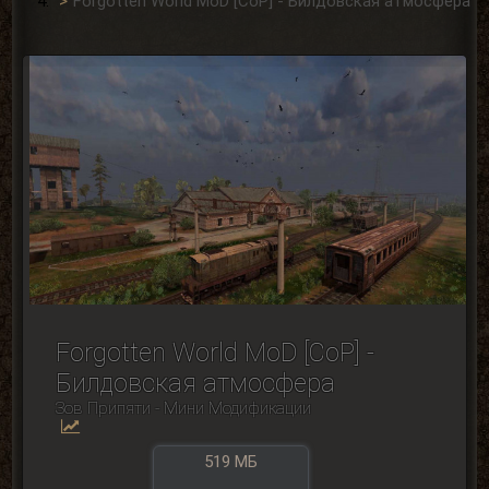
Forgotten World MoD [CoP] - Билдовская атмосфера
Forgotten World MoD [CoP] -
Билдовская атмосфера
Зов Припяти - Мини Модификации
519 МБ