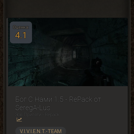
Оценка:
4.1
Бог С Нами 1.5 - RePack от
SeregA-Lus
Зов Припяти - Repack
V.I.V.I.E.N.T.-TEAM