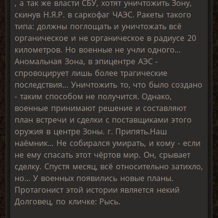
, а так же власти СБУ, хотят уничтожить Зону,
скинув Н.Я.Р. в саркофаг ЧАЭС. Ракеты такого
типа: должны поглощать и уничтожать всё
органическое и не органическое в радиусе 20
километров. Но военные не учли одного...
Аномальная Зона, в эпицентре АЭС -
спровоцирует лишь более трагические
последствия... Уничтожить то, что было создано
- таким способом не получится. Однако,
военные принимают решение и составляют
план встречи и сделки с поставщиками этого
оружия в центре Зоны. г. Припять.Наш
наёмник... Не собирался умирать, и кому - если
не ему спасать этот чёртов мир. Он, срывает
сделку. Спустя месяц, всё относительно затихло,
но... У военных появились новые планы.
Протагонист этой истории является некий
Долговец, по кличке: Рысь.