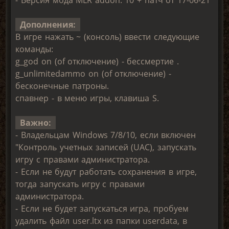
- Версия мода MLR addon: 10 + патч от 17-06-21
Дополнения:
В игре нажать ~ (консоль) ввести следующие
команды:
g_god on (of отключение) - бессмертие .
g_unlimitedammo on (of отключение) -
бесконечные патроны.
спавнер - в меню игры, клавиша S.
Важно:
- Владельцам Windows 7/8/10, если включен
"Контроль учетных записей (UAC), запускать
игру с правами администратора.
- Если не будут работать сохранения в игре,
тогда запускать игру с правами
администратора.
- Если не будет запускаться игра, пробуем
удалить файл user.ltx из папки userdata, в