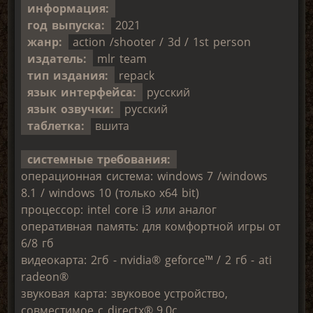
информация:
год выпуска:
2021
жанр:
action /shooter / 3d / 1st person
издатель:
mlr team
тип издания:
repack
язык интерфейса:
русский
язык озвучки:
русский
таблетка:
вшита
системные требования:
операционная система: windows 7 /windows
8.1 / windows 10 (только х64 bit)
процессор: intel core i3 или аналог
оперативная память: для комфортной игры от
6/8 гб
видеокарта: 2гб - nvidia® geforce™ / 2 гб - ati
radeon®
звуковая карта: звуковое устройство,
совместимое с directx® 9.0с