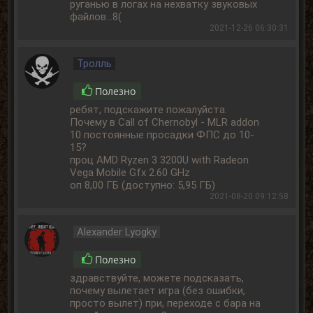
руганью в логах на нехватку звуковых
файлов...8(
2021-12-26 06:30:31
Тролль
Полезно
ребят, подскажите пожалуйста.
Почему в Call of Chernobyl - MLR addon
10 постоянные просадки ФПС до 10-
15?
проц AMD Ryzen 3 3200U with Radeon
Vega Mobile Gfx 2.60 GHz
оп 8,00 ГБ (доступно: 5,95 ГБ)
2021-08-20 09:12:58
Alexander Lyogky
Полезно
здравствуйте, можете подсказать,
почему вылетает игра (без ошибки,
просто вылет) при, переходе с бара на