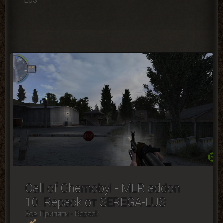
LUS
Call of Chernobyl - MLR addon
10. Repack от SEREGA-LUS
Зов Припяти - Repack