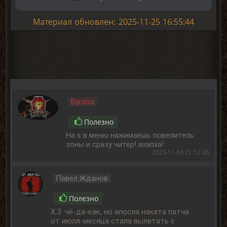
Материал обновлен: 2025-11-25 16:55:44
Byrdos
Полезно
На s в меню нажимаешь повелитель
зоны и сразу читер! ахапха!
2023-11-04 21:12:35
Павел Жданов
Полезно
Х.З. чё-да-как, но апосля наката патча
от июля-месяца стала вылетать с