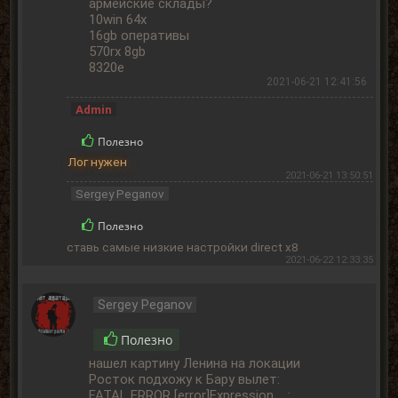
армейские склады?
10win 64x
16gb оперативы
570rx 8gb
8320e
2021-06-21 12:41:56
Admin
Полезно
Лог нужен
2021-06-21 13:50:51
Sergey Peganov
Полезно
ставь самые низкие настройки direct x8
2021-06-22 12:33:35
Sergey Peganov
Полезно
нашел картину Ленина на локации
Росток подхожу к Бару вылет:
FATAL ERROR [error]Expression :