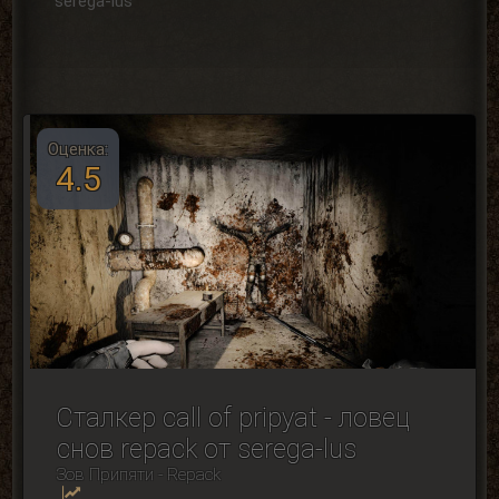
serega-lus
Оценка:
4.5
Сталкер call of pripyat - ловец
снов repack от serega-lus
Зов Припяти - Repack