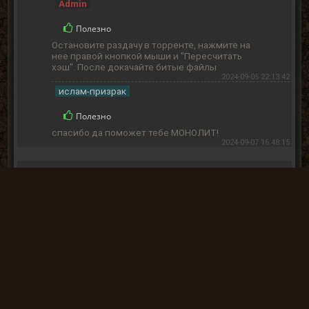
Admin
Полезно
Остановите раздачу в торренте, нажмите на
нее правой кнопкой мыши и "Пересчитать
хэш". После докачайте битые файлы
2024-09-05 22:13:42
ислам-призрак
Полезно
спасибо да поможет тебе МОНОЛИТ!
2024-09-07 16:48:15
Romanys
Полезно
Я испугался и выключил мод, потом
еще раз зашел, в общем классный мод
2024-07-10 13:50:15
« Назад
Вперёд »