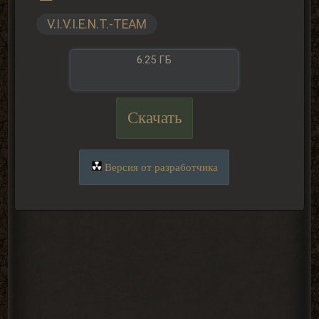
V.I.V.I.E.N.T.-TEAM
6.25 ГБ
Скачать
Версия от разработчика