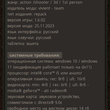
жанр: action /shooter / 3d / 1st person
издатель мода: vivient - team
тип издания: repack
версия игры: 1.6.02
версия мода: 25.11.2023
язык интерфейса: русский
язык озвучки: русский
таблетка: вшита
системные требования:
операционная система: windows 10 / windows
11 (модификация работает только на dx11)
процессор: intel® core™ i5 или аналог
оперативная память: rec: 8гб | ult: 16гб
видеокарта: min: 4гб | rec: 6гб | ult: 8гб -
nvidia® geforce™ - ati radeon®
звуковая карта: звуковое устройство,
совместимое с directx® 9.0с
свободное место на жестком диске: 14 гб