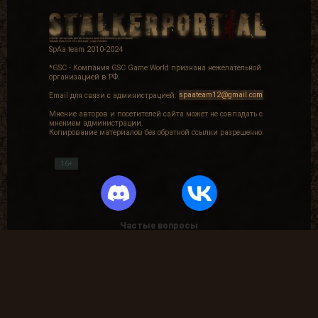
SpAa team 2010-2024
*GSC - Компания GSC Game World признана нежелательной
организацией в РФ.
Email для связи с администрацией:
spaateam12@gmail.com
Мнение авторов и посетителей сайта может не совпадать с
мнением администрации.
Копирование материалов без обратной ссылки разрешенно.
16+
Частые вопросы
Как найти лог вылета в игре СТАЛКЕР ?
В какие моды поиграть?