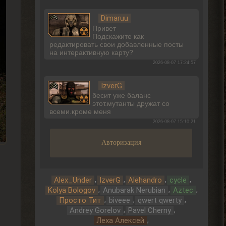
Dimaruu
Привет
Подскажите как
редактировать свои добавленные посты
на интерактивную карту?
2026-08-07 17:24:57
IzverG
бесит уже баланс
этот.мутанты дружат со
всеми.кроме меня
2026-08-07 15:10:21
Авторизация
IzverG
ребят правки на ns OGSR26
где нибуть есть?
2026-08-07 15:08:56
,
,
,
,
Alex_Under
IzverG
Alehandro
cycle
,
,
,
Kolya Bologov
Anubarak Nerubian
Aztec
Admin
,
,
,
Просто Тит
biveee
qwert qwerty
, он один всего.
> Djetch
,
,
Andrey Gorelov
Pavel Cherny
Арканум или как-то так
,
Леха Алексей
называется. И он не вышел в релиз еще