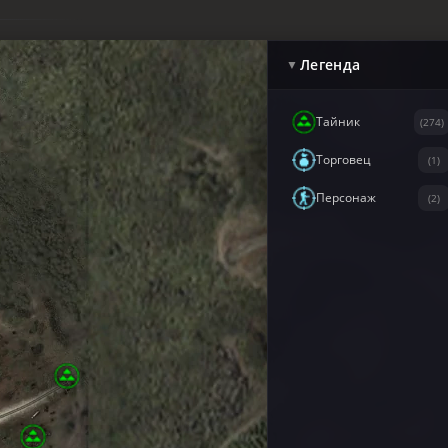
Легенда
▼
Тайник
(274)
Торговец
(1)
Персонаж
(2)