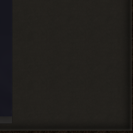
Djetch
-3 часа прогресса, кайффф
2026-08-05 14:08:44
Djetch
А че делать если машину
угнали? В солянке
2026-08-05 14:07:27
Djetch
, ну так я делаю
> Alehandro
2026-08-04 18:16:12
Alehandro
, ну так делай, до
> Djetch
определённого момента надо
инфраструктуру на базе налаживать и
всем помогать.
2026-08-04 18:15:24