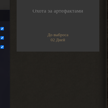
2026-08-06 00:50:42
Охота за артефактами
Djetch
Мены порекомендуйте какой
то мод чтобы пройти тч с
другом
2026-08-05 21:01:28
До выброса
02 Дней
Djetch
, на базе в темной
> Alehandro
долине
2026-08-05 21:00:58
Alehandro
, может взорвали,
> Djetch
смотря где оставлял. БТР и
багги Фримена не трогают вроде.
2026-08-05 19:10:58
Djetch
Ладно, видимо не вернуть ее
2026-08-05 15:46:22