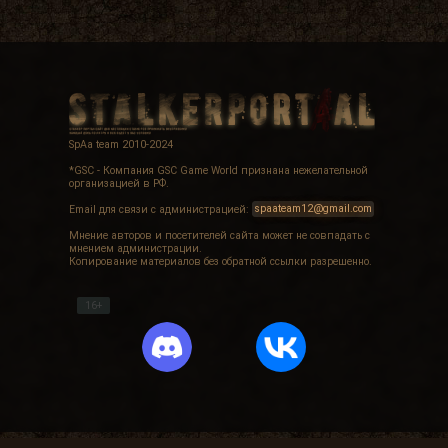
SpAa team 2010-2024
*GSC - Компания GSC Game World признана нежелательной
организацией в РФ.
Email для связи с администрацией:
spaateam12@gmail.com
Мнение авторов и посетителей сайта может не совпадать с
мнением администрации.
Копирование материалов без обратной ссылки разрешенно.
16+