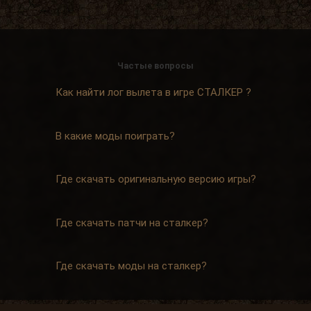
Djetch
, у меня квест на
> Alehandro
подключение света у
бармена еще
Частые вопросы
2026-08-04 18:13:23
Как найти лог вылета в игре СТАЛКЕР ?
Alehandro
, водила ещё,
> Djetch
механика у тя нет пока
В какие моды поиграть?
скорей всего.
2026-08-04 18:12:06
Где скачать оригинальную версию игры?
Djetch
, та я уже
> Alehandro
разобрался спасибо
Где скачать патчи на сталкер?
2026-08-04 18:11:56
Alehandro
Где скачать моды на сталкер?
, Вист, Хакер,
> Djetch
Кулинар, Гоша, медик Леонид
чтоль, кладовщик не помню как его, Лис.
Всех короче тыкай.