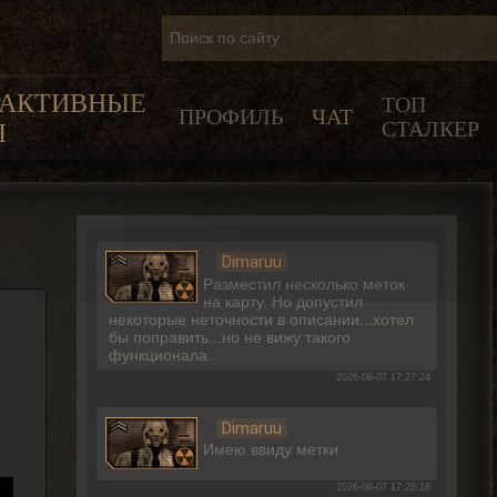
РАКТИВНЫЕ
ТОП
ПРОФИЛЬ
ЧАТ
СТАЛКЕР
Ы
Dimaruu
Разместил несколько меток
на карту. Но допустил
некоторые неточности в описании...хотел
бы поправить...но не вижу такого
функционала.
2026-08-07 17:27:24
Dimaruu
Имею ввиду метки
2026-08-07 17:26:18