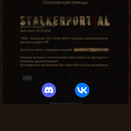
Спонсорская помощь
SpAa team 2010-2024
*GSC - Компания GSC Game World признана нежелательной
организацией в РФ.
Email для связи с администрацией:
spaateam12@gmail.com
Мнение авторов и посетителей сайта может не совпадать с
мнением администрации.
Копирование материалов без обратной ссылки разрешенно.
16+
Частые вопросы
Как найти лог вылета в игре СТАЛКЕР ?