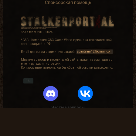
Спонсорская помощь
SpAa team 2010-2024
*GSC - Компания GSC Game World признана нежелательной
организацией в РФ.
Email для связи с администрацией:
spaateam12@gmail.com
Мнение авторов и посетителей сайта может не совпадать с
мнением администрации.
Копирование материалов без обратной ссылки разрешенно.
16+
Частые вопросы
Как найти лог вылета в игре СТАЛКЕР ?