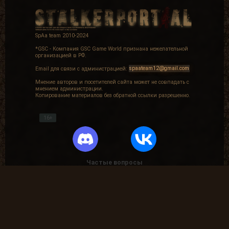
SpAa team 2010-2024
*GSC - Компания GSC Game World признана нежелательной
организацией в РФ.
Email для связи с администрацией:
spaateam12@gmail.com
Мнение авторов и посетителей сайта может не совпадать с
мнением администрации.
Копирование материалов без обратной ссылки разрешенно.
16+
Частые вопросы
Как найти лог вылета в игре СТАЛКЕР ?
В какие моды поиграть?