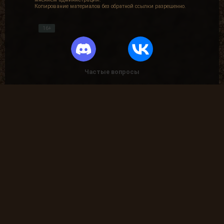
Копирование материалов без обратной ссылки разрешенно.
16+
Частые вопросы
Как найти лог вылета в игре СТАЛКЕР ?
В какие моды поиграть?
Где скачать оригинальную версию игры?
Где скачать патчи на сталкер?