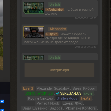
Djetch
, на базе в темной
> Alehandro
долине
2026-08-05 21:00:58
Alehandro
, может взорвали,
> Djetch
смотря где оставлял. БТР и
багги Фримена не трогают вроде.
2026-08-05 19:10:58
Djetch
Ладно, видимо не вернуть ее
Авторизация
2026-08-05 15:46:22
Djetch
-3 часа прогресса, кайффф
,
,
,
IzverG
Alexander Suzdalov
Ваня_Киборг
,
,
,
JOHN_WICK_65
SEREGA-LUS
cycle
2026-08-05 14:08:44
,
,
,
Костя Свидло
Stallen Rous
F.e.A.r
,
,
Perfect Noob
Денис Жук
Djetch
,
,
Вадя Шутенко (Вадос)
Vkontake Kontora
А че делать если машину