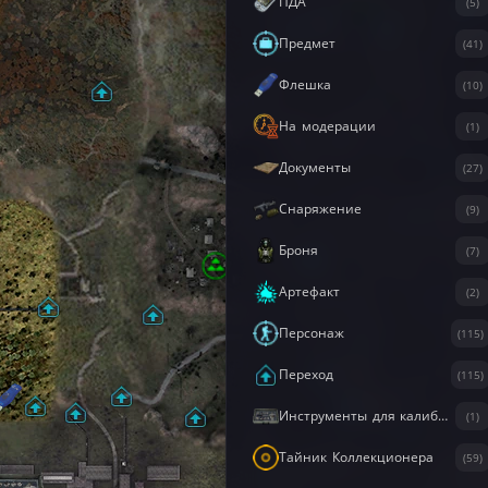
ПДА
(5)
Предмет
(41)
Флешка
(10)
На модерации
(1)
Документы
(27)
Снаряжение
(9)
Броня
(7)
Артефакт
(2)
Персонаж
(115)
Переход
(115)
Инструменты для калибровки
(1)
Тайник Коллекционера
(59)