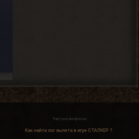
механика у тя нет пока
скорей всего.
2026-08-04 18:12:06
Djetch
, та я уже
> Alehandro
разобрался спасибо
2026-08-04 18:11:56
Alehandro
, Вист, Хакер,
> Djetch
Кулинар, Гоша, медик Леонид
чтоль, кладовщик не помню как его, Лис.
Всех короче тыкай.
2026-08-04 18:08:46
Ковырялов
, здесь, то
> Вадим Копусов
бишь в чате, их вообще никто
не читает, ибо логи засоряют сам чат
своими размерами.
Частые вопросы
2026-08-04 17:59:50
Как найти лог вылета в игре СТАЛКЕР ?
Djetch