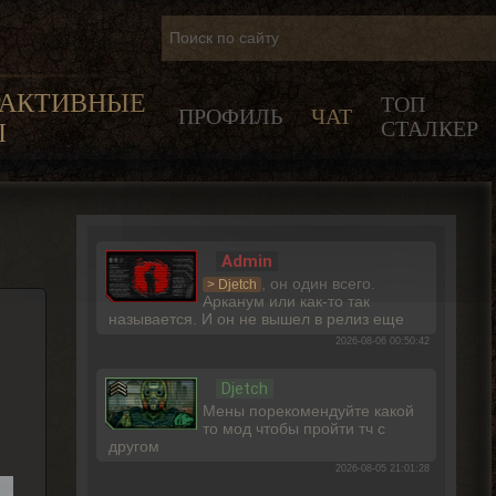
РАКТИВНЫЕ
ТОП
ПРОФИЛЬ
ЧАТ
СТАЛКЕР
Ы
Admin
, он один всего.
> Djetch
Арканум или как-то так
называется. И он не вышел в релиз еще
2026-08-06 00:50:42
Djetch
Мены порекомендуйте какой
то мод чтобы пройти тч с
другом
2026-08-05 21:01:28