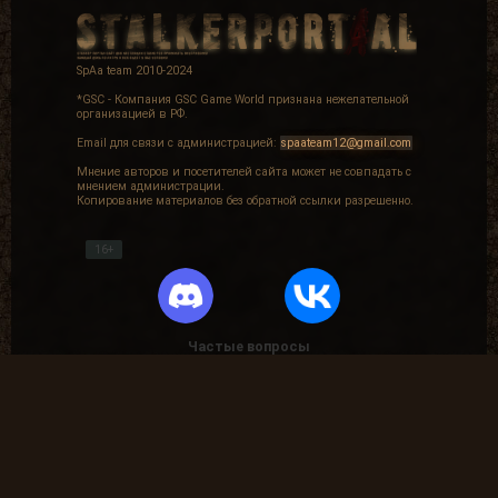
SpAa team 2010-2024
*GSC - Компания GSC Game World признана нежелательной
организацией в РФ.
Email для связи с администрацией:
spaateam12@gmail.com
Мнение авторов и посетителей сайта может не совпадать с
мнением администрации.
Копирование материалов без обратной ссылки разрешенно.
16+
Частые вопросы
Как найти лог вылета в игре СТАЛКЕР ?
В какие моды поиграть?