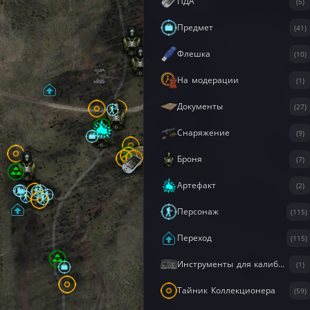
ПДА
(5)
Предмет
(41)
Флешка
(10)
На модерации
(1)
Документы
(27)
Снаряжение
(9)
Броня
(7)
Артефакт
(2)
Персонаж
(115)
Переход
(115)
Инструменты для калибровки
(1)
Тайник Коллекционера
(59)