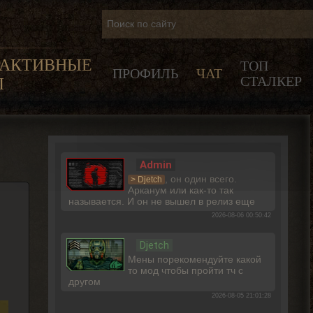
РАКТИВНЫЕ
ТОП
ПРОФИЛЬ
ЧАТ
СТАЛКЕР
Ы
Admin
, он один всего.
> Djetch
Арканум или как-то так
называется. И он не вышел в релиз еще
2026-08-06 00:50:42
Djetch
Мены порекомендуйте какой
то мод чтобы пройти тч с
другом
2026-08-05 21:01:28