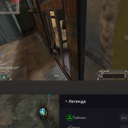
Легенда
▼
Тайник
(81)