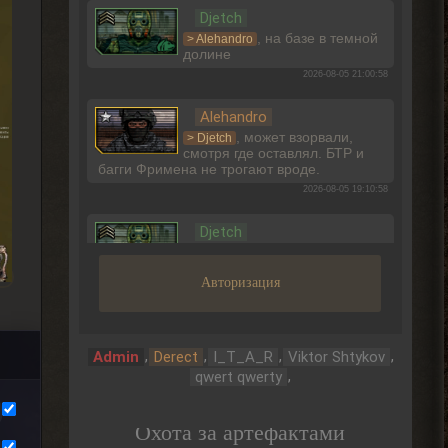
Djetch
, на базе в темной
> Alehandro
долине
2026-08-05 21:00:58
Alehandro
, может взорвали,
> Djetch
смотря где оставлял. БТР и
багги Фримена не трогают вроде.
2026-08-05 19:10:58
Djetch
Ладно, видимо не вернуть ее
Авторизация
2026-08-05 15:46:22
Djetch
-3 часа прогресса, кайффф
,
,
,
,
Admin
Derect
I_T_A_R
Viktor Shtykov
,
qwert qwerty
2026-08-05 14:08:44
Djetch
Охота за артефактами
А че делать если машину