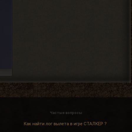
механика у тя нет пока
скорей всего.
2026-08-04 18:12:06
Djetch
, та я уже
> Alehandro
разобрался спасибо
2026-08-04 18:11:56
Alehandro
, Вист, Хакер,
> Djetch
Кулинар, Гоша, медик Леонид
чтоль, кладовщик не помню как его, Лис.
Всех короче тыкай.
2026-08-04 18:08:46
Ковырялов
, здесь, то
> Вадим Копусов
бишь в чате, их вообще никто
не читает, ибо логи засоряют сам чат
своими размерами.
Частые вопросы
2026-08-04 17:59:50
Как найти лог вылета в игре СТАЛКЕР ?
Djetch