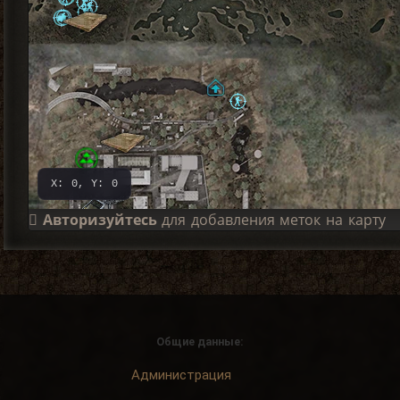
X: 0, Y: 0
Авторизуйтесь
для добавления меток на карту
Общие данные:
Администрация