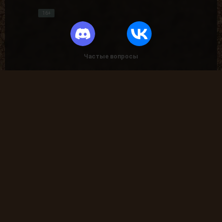
16+
Частые вопросы
Как найти лог вылета в игре СТАЛКЕР ?
В какие моды поиграть?
Где скачать оригинальную версию игры?
Где скачать патчи на сталкер?