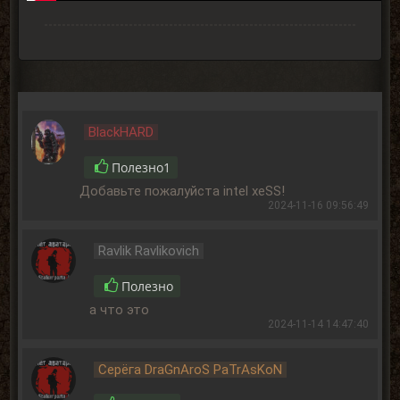
BlackHARD
Полезно
1
Добавьте пожалуйста intel xeSS!
2024-11-16 09:56:49
Ravlik Ravlikovich
Полезно
а что это
2024-11-14 14:47:40
Серёга DraGnAroS PaTrAsKoN