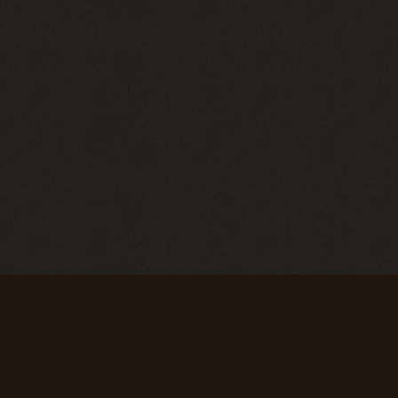
полностью
1 место в
готовый тест
недельном
по вселенной
топе в
Stalker
разделе
«Тесты»
+ 100 опыта
+ 250 опыта
Долгожитель
Сталкерское чутье
Зайти на сайт
Найти 30
30 дней
артефактов
подряд
+ 15 опыта
+ 150 опыта
Первые успехи
Коммерсант
Продать 50
Продать 150
сборок
сборок