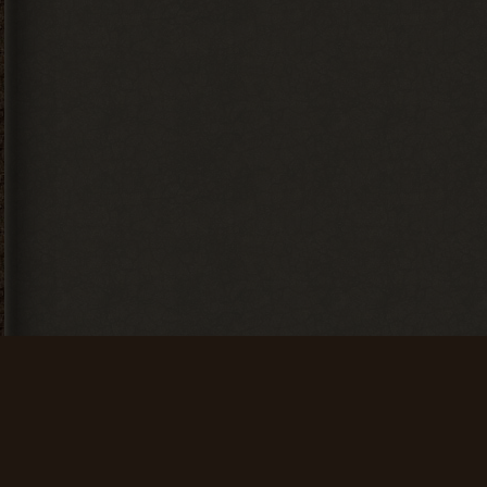
+ 200 опыта
Низкий старт
Твой путь
завершается
Зайти на сайт
5 дней подряд
Зайти на сайт
15 дней
+ 20 опыта
подряд
+ 50 опыта
Искатель
Счастливчик
Найти 100
Найти 500
артефактов
артефактов