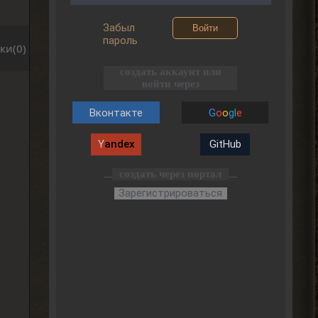
Забыл
Войти
пароль
ки(0)
создать аккаунт или
войти через
Вконтакте
G
o
o
g
l
e
Y
andex
GitHub
создать через портал
Зарегистрироваться