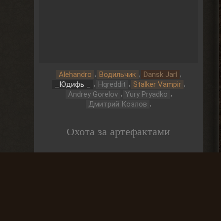
,
,
,
Alehandro
Водильчик
Dansk Jarl
,
,
,
_Юдифь _
Hqreddit
Stalker Vampir
,
,
Andrey Gorelov
Yury Pryadko
,
Дмитрий Козлов
Охота за артефактами
До выброса
01 Дней