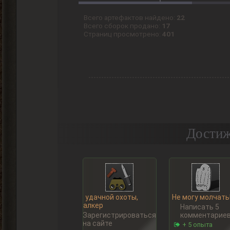
Всего артефактов найдено:
22
Всего сборок продано:
17
Страниц просмотрено:
401
Достиж
Ну, удачной охоты,
Не могу молчать
Сталкер
Написать 5
Зарегистрироваться
комментарие
на сайте
+ 5 опыта