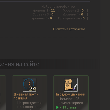
Найдено артефактов
Уровень 1 -
22
|
Уровень 2 -
0
|
Уровень 3 -
0
|
Уровень 4 -
0
|
Уровень 5 -
0
|
Праздничные -
0
|
О системе артефактов
ения на сайте
!
Дневная поул-
На одном дыхании
позиция
Написать 25
в
Награждается
комментариев
пользователь,
+ 15 опыта