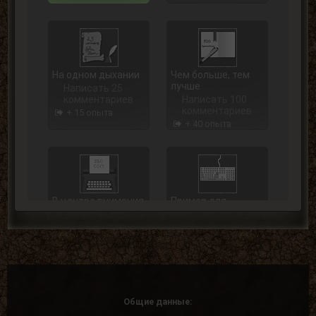
На одном дыхании
Чем больше, тем
лучше
Написать 25
комментариев
Написать 100
комментариев
+ 15 опыта
+ 40 опыта
В центре внимания
Пример для
подражания
Написать 250
комментариев
Написать 500
комментариев
+ 75 опыта
+ 125 опыта
Общие данные: