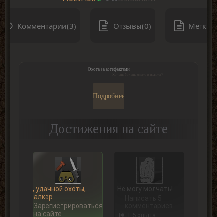
Комментарии(3)
Отзывы(0)
Метки(0
Охота за артефактами
Хочешь больше опыта и валюты?
Подробнее
Достижения на сайте
Ну, удачной охоты,
Не могу молчать!
Сталкер
Написать 5
Зарегистрироваться
комментариев
на сайте
+ 5 опыта