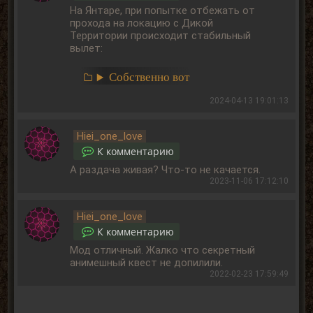
На Янтаре, при попытке отбежать от
прохода на локацию с Дикой
Территории происходит стабильный
вылет:
Собственно вот
2024-04-13 19:01:13
Hiei_one_love
К комментарию
А раздача живая? Что-то не качается.
2023-11-06 17:12:10
Hiei_one_love
К комментарию
Мод отличный. Жалко что секретный
анимешный квест не допилили.
2022-02-23 17:59:49