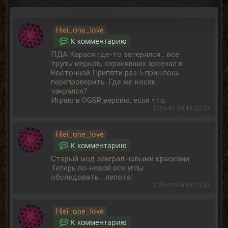
Hiei_one_love
К комментарию
ПДА Карася где-то затерялся... все
трупы мерков, охранявших арсенал в
Восточной Припяти раз 5 пришлось
перепроверить. Где же косяк
закрался?
Играю в OGSR версию, если что.
2026-01-29 16:22:07
Hiei_one_love
К комментарию
Старый мод заиграл новыми красками.
Теперь по-новой все углы
обследовать... лепота!
2025-11-16 16:13:37
Hiei_one_love
К комментарию